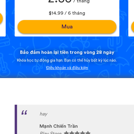
/ tháng
$14.99 / 6 tháng
Mua
Bảo đảm hoàn lại tiền trong vòng 28 ngày
Khóa học tự động gia hạn. Bạn có thể hủy bất kỳ lúc nào.
Điều khoản và điều kiện
I love this app! I am learning Serbian, which 
on language apps but I’m blown away by how
languages are on here. This is a wonderful re