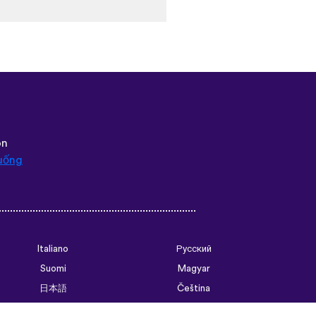
 that native speakers are used
 biggest thing, though is the
pps I’ve used that combines
 me remember some pretty
ould’ve forgotten. Phrases
of weird to remember but it’s
tence structure and
go. Overall I love this app,
 access all the courses like
hat I think I will be doing