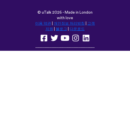
©
uTalk
2026 - Made in London
with love
이용 약관
|
개인정보 처리방침
|
고객
지원
|
블로그
|
다운로드
다음 위치에서 이 사이트를 탐색합
니다:
English
Français
Deutsch
(British)
Español
Italiano
Русский
Nederlands
Svenska
Norsk
Dansk
Suomi
Magyar
Ελληνικά
Türkçe
עברית
中文
日本語
Čeština
Slovenčina
Български
Polski
Română
فارسی
Bahasa
(ایران)
Indonesia