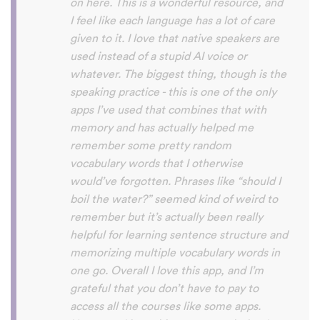
with hearing/understanding low register
voices. Although it can be a little
disconcerting hearing the recordings of
your own voice (nobody likes the sound of
their own voice), it is really helpful to hear
it played back-to-back with the fluent
pronunciation for comparison and self
critique. I think I'm going to have fun with
this app and look forward to learning a
little (or a lot) of Turkish before my holiday
next summer.
Delilah64
App Store