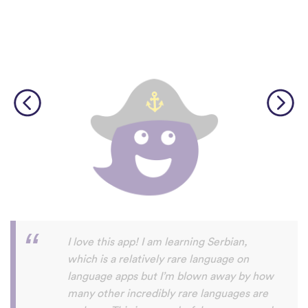
Although I only downloaded the app today,
I'm liking what I have seen, so far. I have
been playing around with it to try to learn
the format and how to navigate around
the app and have found it to be really user
friendly. When listening to the fluent
speakers' pronunciation, I really liked that
the phrase was spoken by both male and
female speakers, as I sometimes struggle