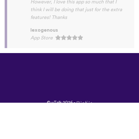
©
uTalk
2026 - ロンドン
で開発されました
取引条件
|
プライバシポ
リシー
|
サポート
|
ブロ
グ
|
ダウンロード
言語：
English
Français
Deutsch
(British)
Español
Italiano
Русский
Nederlands
Svenska
Norsk
Dansk
Suomi
Magyar
Ελληνικά
Türkçe
עברית
中文
日本
Čeština