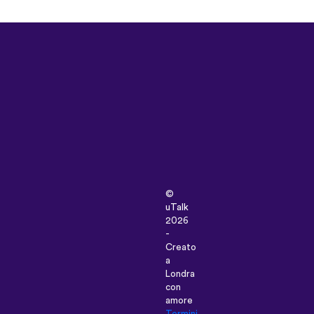
©
uTalk
2026
-
Creato
a
Londra
con
amore
Termini