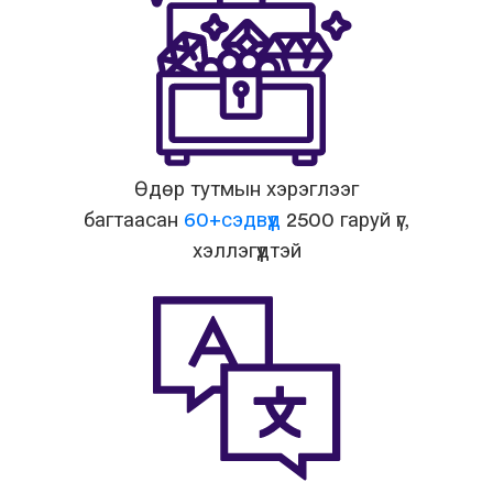
Өдөр тутмын хэрэглээг
багтаасан
60+сэдвүүд
2500 гаруй үг,
хэллэгүүдтэй