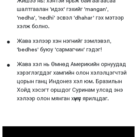
Жишээ нь: хэнтэй ярьж байгаагаасаа
шалтгаалан 'идэх' гэхийг 'mangan',
'nedha', 'nedhi' эсвэл 'dhahar' гэх мэтээр
хэлж болно.
Жава хэлээр хэн нэгнийг зэмлэвэл,
'bedhes' буюу 'сармагчин' гэдэг!
Жава хэл нь Өмнөд Америкийн орнуудад
хэрэглэгддэг хамгийн олон хэлэлцэгчтэй
цорын ганц Индонез хэл юм. Бразилын
Хойд хэсэгт оршдог Суринам улсад энэ
хэлээр олон мянган хүмүүс ярилцдаг.