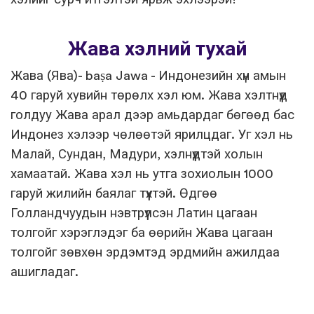
Жава хэлний тухай
Жава (Ява)- baṣa Jawa - Индонезийн хүн амын
40 гаруй хувийн төрөлх хэл юм. Жава хэлтнүүд
голдуу Жава арал дээр амьдардаг бөгөөд бас
Индонез хэлээр чөлөөтэй ярилцдаг. Уг хэл нь
Малай, Сундан, Мадури, хэлнүүдтэй холын
хамаатай. Жава хэл нь утга зохиолын 1000
гаруй жилийн баялаг түүхтэй. Өдгөө
Голландчуудын нэвтрүүлсэн Латин цагаан
толгойг хэрэглэдэг ба өөрийн Жава цагаан
толгойг зөвхөн эрдэмтэд эрдмийн ажилдаа
ашигладаг.