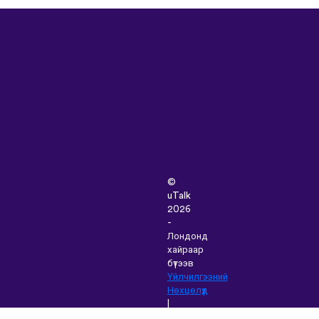
©
uTalk
2026
-
Лондонд
хайраар
бүтээв
Үйлчилгээний
Нөхцөлүүд
|
Нууцлалын