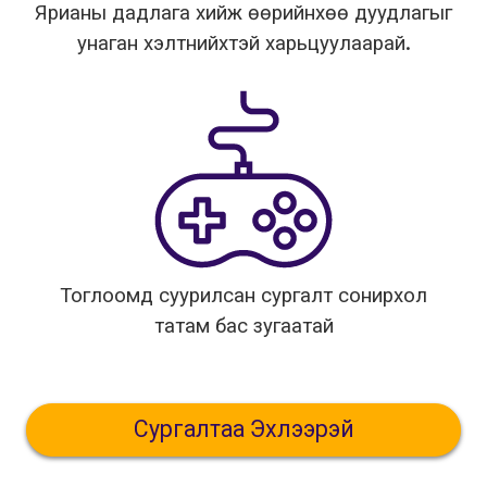
Ярианы дадлага хийж өөрийнхөө дуудлагыг
унаган хэлтнийхтэй харьцуулаарай.
Тоглоомд суурилсан сургалт сонирхол
татам бас зугаатай
Сургалтаа Эхлээрэй