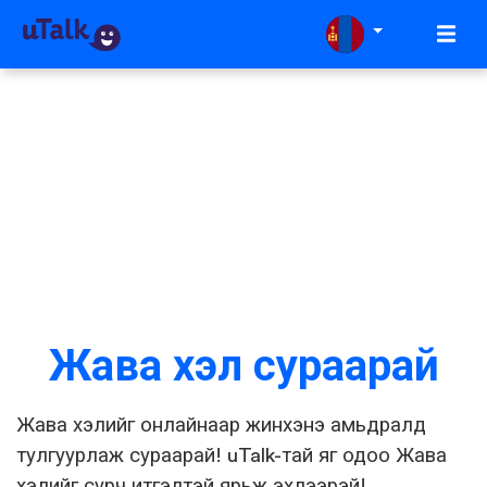
Жава хэл сураарай
Жава хэлийг онлайнаар жинхэнэ амьдралд
тулгуурлаж сураарай! uTalk-тай яг одоо Жава
хэлийг сурч итгэлтэй ярьж эхлээрэй!