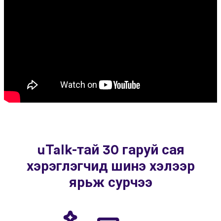
uTalk-тай 30 гаруй сая
хэрэглэгчид шинэ хэлээр
ярьж сурчээ