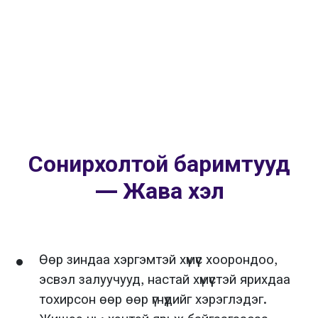
Сонирхолтой баримтууд
— Жава хэл
Өөр зиндаа хэргэмтэй хүмүүс хоорондоо,
эсвэл залуучууд, настай хүмүүстэй ярихдаа
тохирсон өөр өөр үгнүүдийг хэрэглэдэг.