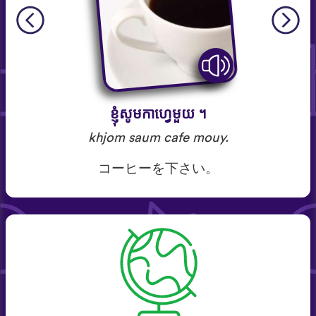
ខ្ញុំ​សូម​កាហ្វេ​មួយ ។
khjom saum cafe mouy.
コーヒーを下さい。