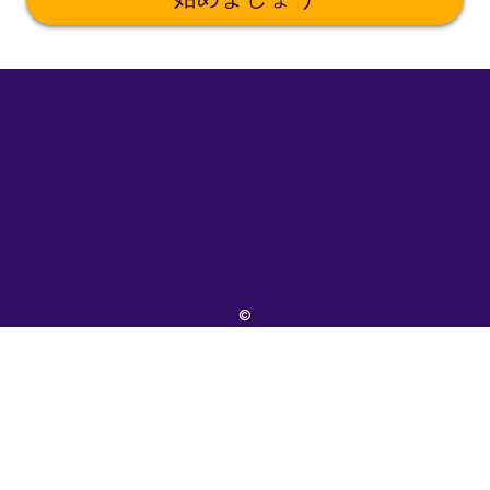
©
uTalk
2026
-
ロ
ン
ド
ン
で