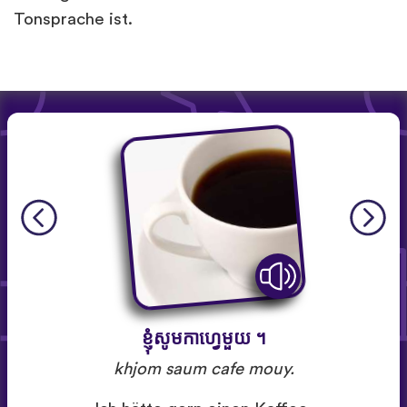
Tonsprache ist.
ខ្ញុំ​សូម​កាហ្វេ​មួយ ។
khjom saum cafe mouy.