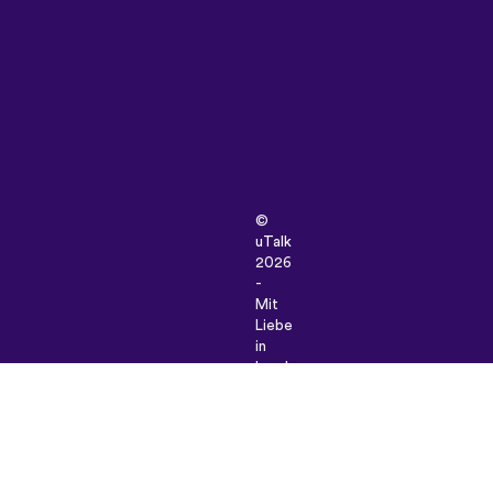
©
uTalk
2026
-
Mit
Liebe
in
London
hergestellt
Unsere
Allgemeinen Geschäftsbedingunge
|
Datenschutz-
Bestimmungen