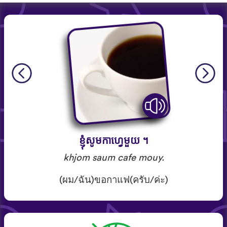
ខ្ញុំ​សូម​កាហ្វេ​មួយ ។
khjom saum cafe mouy.
(ผม/ฉัน)ขอกาแฟ(ครับ/ค่ะ)