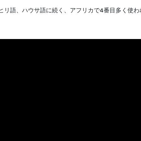
ヒリ語、ハウサ語に続く、アフリカで4番目多く使