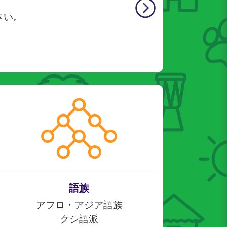
さい。
語族
アフロ・アジア語族
クシ語派