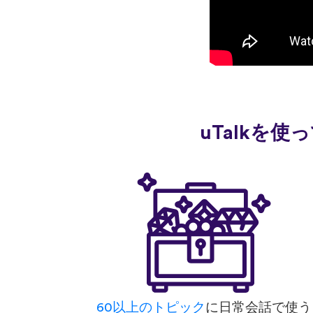
uTalkを
60以上のトピック
に日常会話で使う