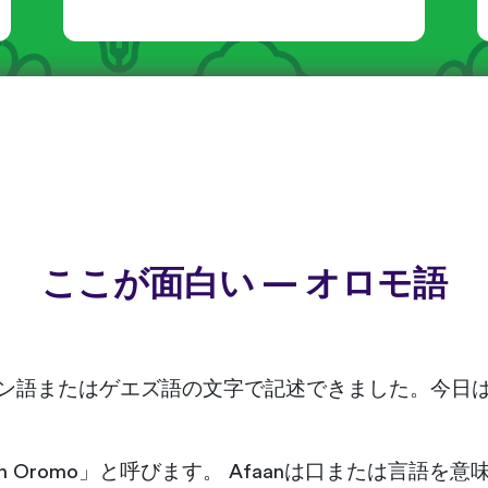
ここが面白い — オロモ語
ラテン語またはゲエズ語の文字で記述できました。今日
 Oromo」と呼びます。 Afaanは口または言語を意