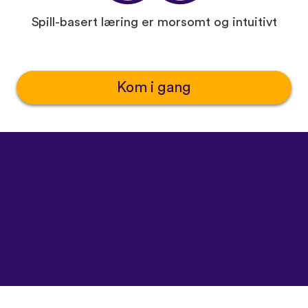
Spill-basert læring er morsomt og intuitivt
Kom i gang
©
uTalk