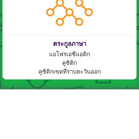
ตระกูลภาษา
แอโฟรเอชีแอติก
คูชิติก
คูชิติกเขตที่ราบตะวันออก