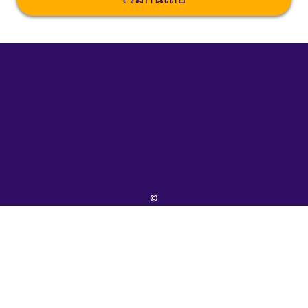
©
uTalk
2026
-
ผลิต
ใน
ลอนดอน
ด้วย
รัก