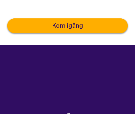
Kom igång
©
uTalk
2026
-