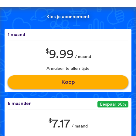
Kies je abonnement
1 maand
$
9.99
/ maand
Annuleer te allen tijde
Koop
6 maanden
Bespaar 30%
$
7.17
/ maand