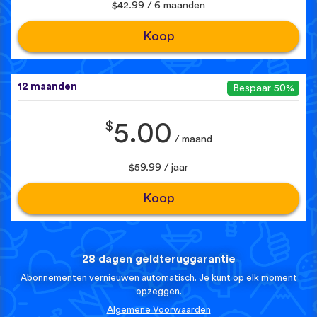
$42.99 / 6 maanden
Koop
12 maanden
Bespaar 50%
$
5.00
/ maand
$59.99 / jaar
Koop
28 dagen geldteruggarantie
Abonnementen vernieuwen automatisch. Je kunt op elk moment
opzeggen.
Algemene Voorwaarden