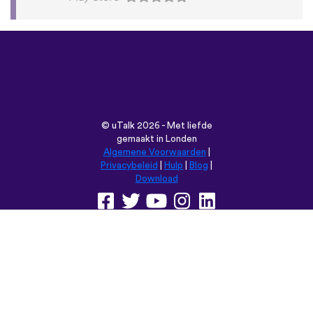
©
uTalk
2026 - Met liefde
gemaakt in Londen
Algemene Voorwaarden
|
Privacybeleid
|
Hulp
|
Blog
|
Download
Browse deze website in:
English
Français
Deutsch
(British)
Español
Italiano
Русский
Nederlands
Svenska
Norsk