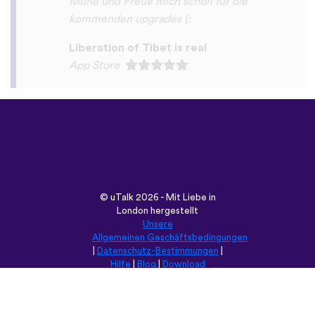
©
uTalk
2026 - Mit Liebe in
London hergestellt
Unsere
Allgemeinen Geschäftsbedingungen
|
Datenschutz-Bestimmungen
|
Hilfe
|
Blog
|
Download
Durchsuche diese Seite in:
English
Français
Deutsch
(British)
Español
Italiano
Русский
Nederlands
Svenska
Norsk
Dansk
Suomi
Magyar
Ελληνικά
Türkçe
עברית
中文
日本語
Čeština
Slovenčina
Български
Polski
Română
فارسی
Bahasa
(ایران)
Indonesia