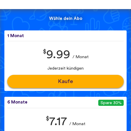
Wähle dein Abo
1 Monat
$
9.99
/ Monat
Jederzeit kündigen
Kaufe
6 Monate
Spare 30%
$
7.17
/ Monat