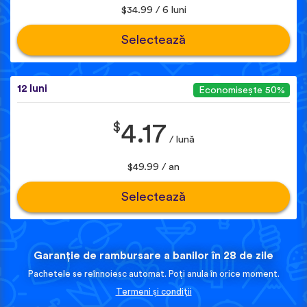
$34.99 / 6 luni
Selectează
12 luni
Economisește 50%
$
4.17
/ lună
$49.99 / an
Selectează
Garanție de rambursare a banilor în 28 de zile
Pachetele se reînnoiesc automat. Poți anula în orice moment.
Termeni și condiții