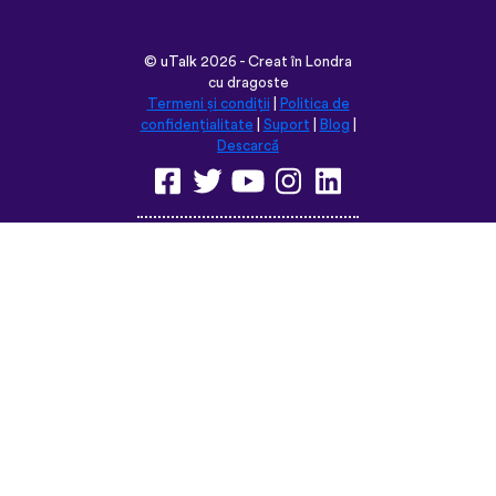
©
uTalk
2026 - Creat în Londra
cu dragoste
Termeni și condiții
|
Politica de
confidențialitate
|
Suport
|
Blog
|
Descarcă
Navighează pe acest site în:
English
Français
Deutsch
(British)
Español
Italiano
Русский
Nederlands
Svenska
Norsk
Dansk
Suomi
Magyar
Ελληνικά
Türkçe
עברית
中文
日本語
Čeština
Slovenčina
Български
Polski
Română
فارسی
Bahasa
(ایران)
Indonesia