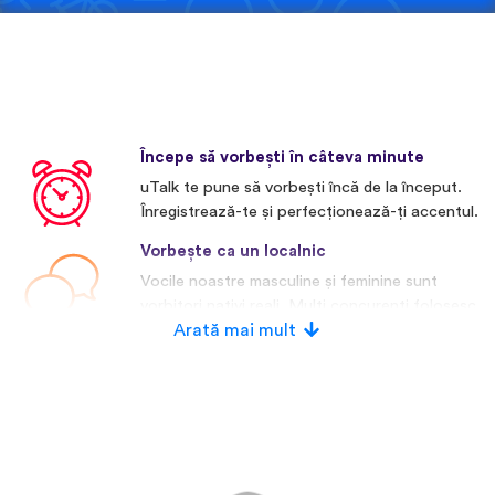
Începe să vorbești în câteva minute
uTalk te pune să vorbești încă de la început.
Înregistrează-te și perfecționează-ți accentul.
Vorbește ca un localnic
Vocile noastre masculine și feminine sunt
vorbitori nativi reali. Mulți concurenți folosesc
voci artificiale.
Arată mai mult