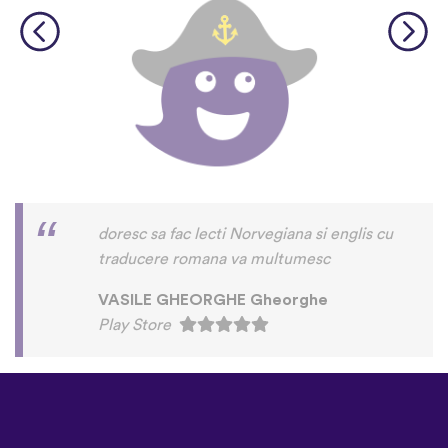
doresc sa fac lecti Norvegiana si englis cu
traducere romana va multumesc
VASILE GHEORGHE Gheorghe
Play Store