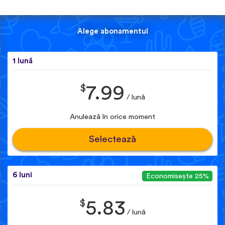
Alege abonamentul
1 lună
$
7.99
/ lună
Anulează în orice moment
Selectează
6 luni
Economisește 25%
$
5.83
/ lună