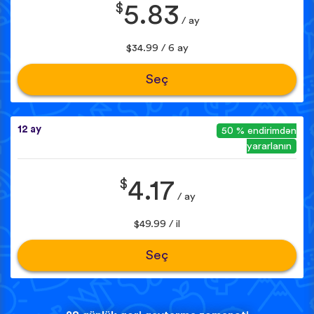
$
5.83
/ ay
$34.99 / 6 ay
Seç
12 ay
50 % endirimdən
yararlanın
$
4.17
/ ay
$49.99 / il
Seç