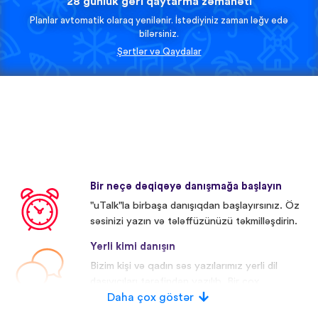
28 günlük geri qaytarma zəmanəti
Planlar avtomatik olaraq yenilənir. İstədiyiniz zaman ləğv edə
bilərsiniz.
Şərtlər və Qaydalar
Bir neçə dəqiqəyə danışmağa başlayın
"uTalk"la birbaşa danışıqdan başlayırsınız. Öz
səsinizi yazın və tələffüzünüzü təkmilləşdirin.
Yerli kimi danışın
Bizim kişi və qadın səs yazılarımız yerli dil
daşıyıcıları tərəfindən yazılıb. Bir çox
iştirakçıların səsi redaktə olunub.
Daha çox göstər