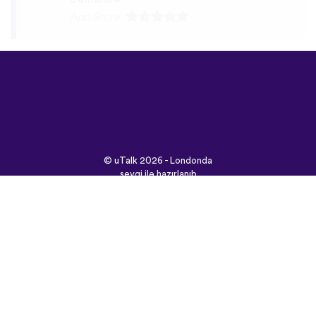
©
uTalk
2026 - Londonda
sevgi ilə hazırlanıb
Şərtlər və Qaydalar
|
Məxfilik Siyasəti
|
Dəstək
|
Bloq
|
Yüklə
Saytı burada açın:
English
Français
Deutsch
(British)
Español
Italiano
Русский
Nederlands
Svenska
Norsk
Dansk
Suomi
Magyar
Ελληνικά
Türkçe
עברית