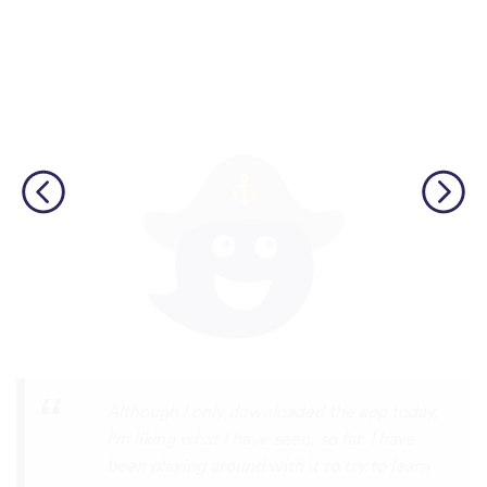
I’m SOOOOO grateful, you are literally
the only app who has SO MANY African
languages !!!!! I recently took a DNA test
and I really want to reconnect with my
African roots and it’s so hard to find
African languages other than Swahili on
the internet and the resources aren’t
easily accessible… the fact that you have