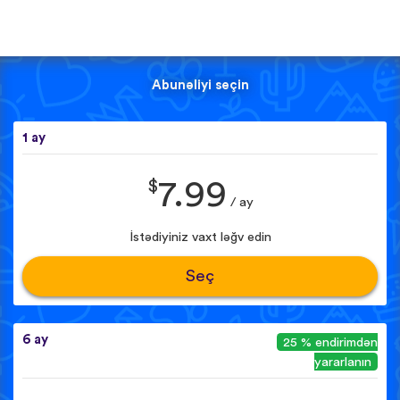
Abunəliyi seçin
1 ay
$
7.99
/ ay
İstədiyiniz vaxt ləğv edin
Seç
6 ay
25 % endirimdən
yararlanın