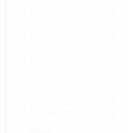
So many languages makes me so happy
because of you, I’ll be able to learn
Lingala, Yoruba , Zulu , Xhosa !!! Thank
you x10000000 ! And your games are very
interactive, fun and the vocabulary words
that you suggest offer a great virtual
immersion / introduction to the language
:) perfect for beginners!!! Ps: Are you
planing to add Ewe , Fon and Akan in the
future?
😍
😍
😍
they are the official
languages of Benin, Togo and Ghana :D
Thanks
🙏
😊
Sunshiiiine_004
App Store