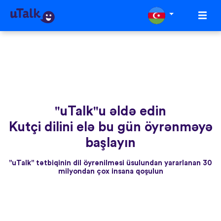
"uTalk"u əldə edin
Kutçi dilini elə bu gün öyrənməyə
başlayın
"uTalk" tətbiqinin dil öyrənilməsi üsulundan yararlanan 30
milyondan çox insana qoşulun