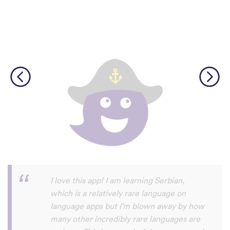
Although I only downloaded the app today,
I'm liking what I have seen, so far. I have
been playing around with it to try to learn
the format and how to navigate around
the app and have found it to be really user
friendly. When listening to the fluent
speakers' pronunciation, I really liked that
the phrase was spoken by both male and
female speakers, as I sometimes struggle