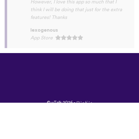
©
uTalk
2026 - ロンドン
で開発されました
取引条件
|
プライバシポ
リシー
|
サポート
|
ブロ
グ
|
ダウンロード
言語：
English
Français
Deutsch
(British)
Español
Italiano
Русский
Nederlands
Svenska
Norsk
Dansk
Suomi
Magyar
Ελληνικά
Türkçe
עברית
中文
日本
Čeština