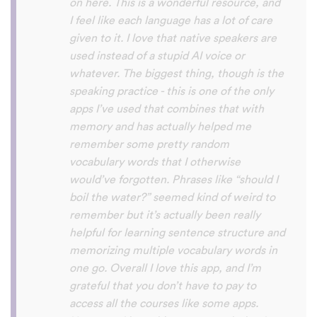
with hearing/understanding low register
voices. Although it can be a little
disconcerting hearing the recordings of
your own voice (nobody likes the sound of
their own voice), it is really helpful to hear
it played back-to-back with the fluent
pronunciation for comparison and self
critique. I think I'm going to have fun with
this app and look forward to learning a
little (or a lot) of Turkish before my holiday
next summer.
Delilah64
App Store