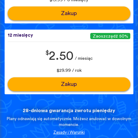
Zakup
12 miesięcy
Zaoszczędź 50%
$
2.50
/ miesiąc
$29.99 / rok
Zakup
28-dniowa gwarancja zwrotu pieniędzy
Plany odnawiają się automatycznie. Możesz anulować w dowolnym
momencie.
Zasady i Warunki