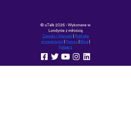
Pobierz
Przeglądaj tę witrynę w:
English
Français
Deutsch
(British)
Español
Italiano
Русский
Nederlands
Svenska
Norsk
Dansk
Suomi
Magyar
Ελληνικά
Türkçe
עברית
中文
日本語
Čeština
Slovenčina
Български
Polski
Română
فارسی
Bahasa
(ایران)
Indonesia
ไทย
Tiếng
한국어
Việt
Português
Українська
العربية
do Brasil
الرسمية
الحديثة
Монгол
Azərbaycan