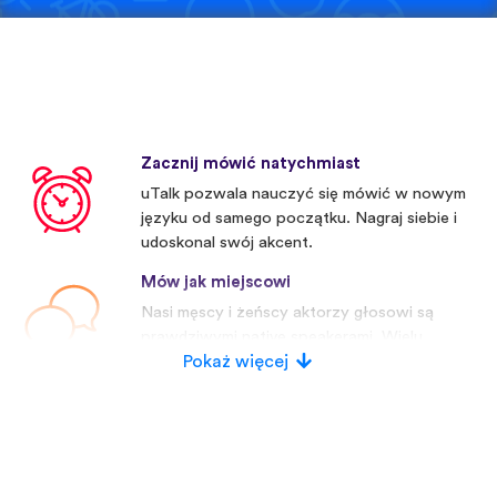
Zacznij mówić natychmiast
uTalk pozwala nauczyć się mówić w nowym
języku od samego początku. Nagraj siebie i
udoskonal swój akcent.
Mów jak miejscowi
Nasi męscy i żeńscy aktorzy głosowi są
prawdziwymi native speakerami. Wielu
konkurentów używa sztucznych głosów.
Pokaż więcej