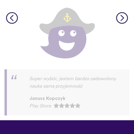
Super aplikacja!
Rafał Wichary
Play Store
©
uTalk
2026 - Wykonane w
Londynie z miłością
Zasady i Warunki
|
Polityka
prywatności
|
Pomoc
|
Blog
|