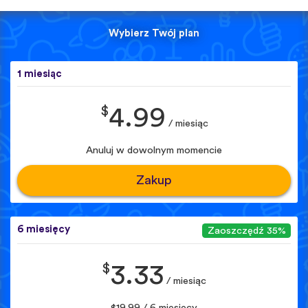
Wybierz Twój plan
1 miesiąc
$
4.99
/ miesiąc
Anuluj w dowolnym momencie
Zakup
6 miesięcy
Zaoszczędź 35%
$
3.33
/ miesiąc
$19.99 / 6 miesięcy