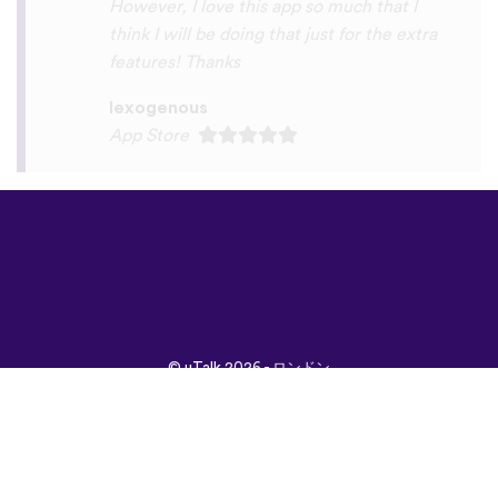
©
uTalk
2026 - ロンドン
で開発されました
取引条件
|
プライバシポ
リシー
|
サポート
|
ブロ
グ
|
ダウンロード
言語：
English
Français
Deutsch
(British)
Español
Italiano
Русский
Nederlands
Svenska
Norsk
Dansk
Suomi
Magyar
Ελληνικά
Türkçe
עברית
中文
日本
Čeština