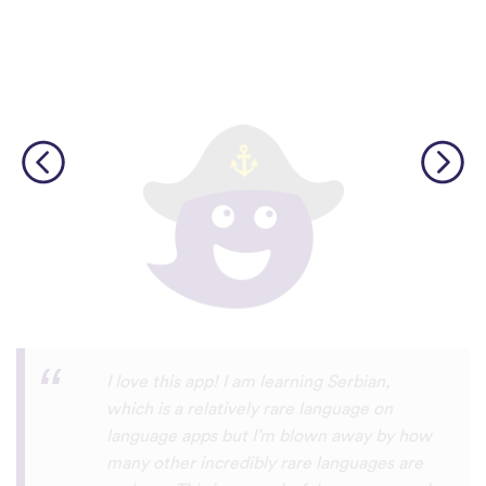
Although I only downloaded the app today,
I'm liking what I have seen, so far. I have
been playing around with it to try to learn
the format and how to navigate around
the app and have found it to be really user
friendly. When listening to the fluent
speakers' pronunciation, I really liked that
the phrase was spoken by both male and
female speakers, as I sometimes struggle