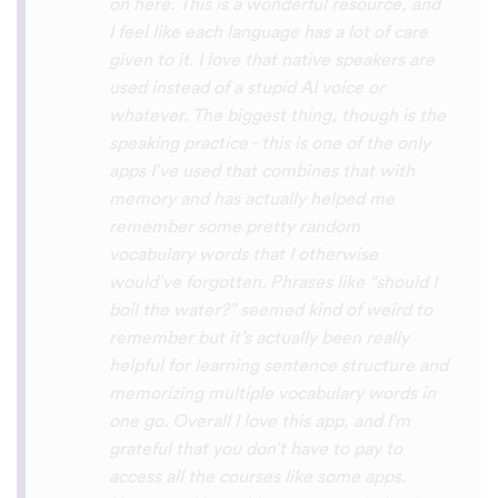
with hearing/understanding low register
voices. Although it can be a little
disconcerting hearing the recordings of
your own voice (nobody likes the sound of
their own voice), it is really helpful to hear
it played back-to-back with the fluent
pronunciation for comparison and self
critique. I think I'm going to have fun with
this app and look forward to learning a
little (or a lot) of Turkish before my holiday
next summer.
Delilah64
App Store