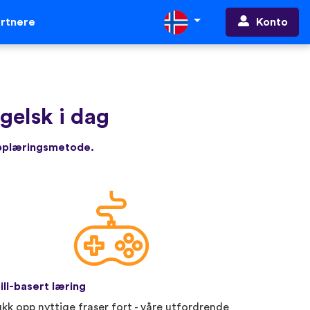
Konto
rtnere
gelsk i dag
opplæringsmetode.
ill-basert læring
ukk opp nyttige fraser fort - våre utfordrende