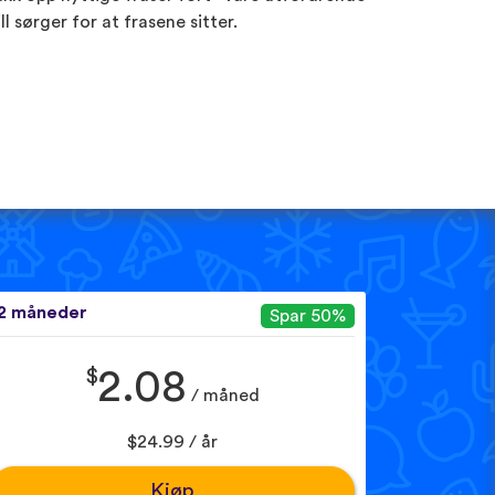
ill sørger for at frasene sitter.
2 måneder
Spar 50%
$
2.08
/ måned
$24.99 / år
Kjøp