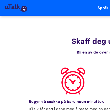
Språk
Skaff deg 
Bli en av de ove
Begynn å snakke på bare noen minutter.
uTalk får deg i gang med å prate med en ga