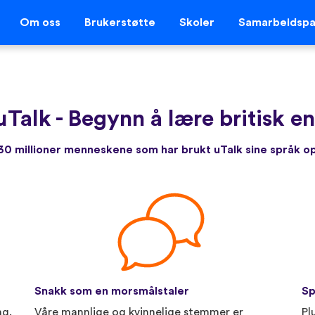
Om oss
Brukerstøtte
Skoler
Samarbeidspa
uTalk
-
Begynn å lære britisk en
r 30 millioner menneskene som har brukt uTalk sine språk 
Snakk som en morsmålstaler
Sp
ng.
Våre mannlige og kvinnelige stemmer er
Pl