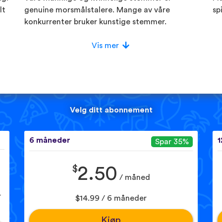
lt
genuine morsmålstalere. Mange av våre
sp
konkurrenter bruker kunstige stemmer.
Vis mer
Velg ditt abonnement
6 måneder
1
Spar 35%
$
2.50
/ måned
r
$14.99 / 6 måneder
Kjøp