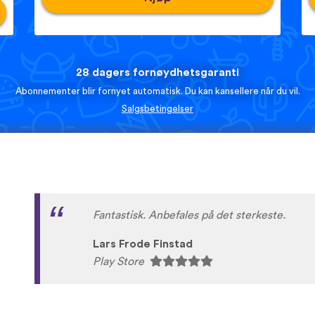
28 dagers fornøydhetsgaranti
Abonnementer blir fornyet automatisk. Du kan kansellere når du vil.
Salgsbetingelser
Fint
👌
😍
hawnaz123
App Store