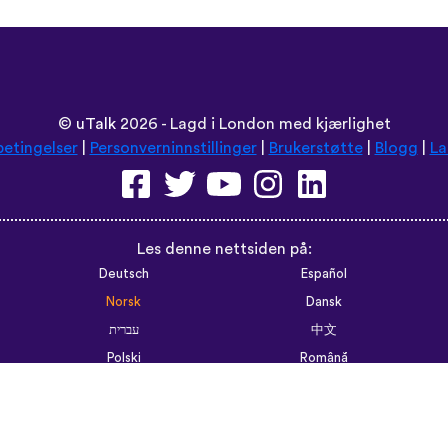
©
uTalk
2026 - Lagd i London med kjærlighet
betingelser
|
Personverninnstillinger
|
Brukerstøtte
|
Blogg
|
La
Les denne nettsiden på:
Deutsch
Español
Norsk
Dansk
עברית
中文
Polski
Română
한국어
Português do Brasil
Монгол
Azərbaycan dili