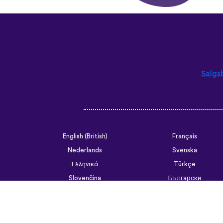
Salgs
English (British)
Français
Nederlands
Svenska
Ελληνικά
Türkçe
Slovenčina
Български
ไทย
Tiếng Việt