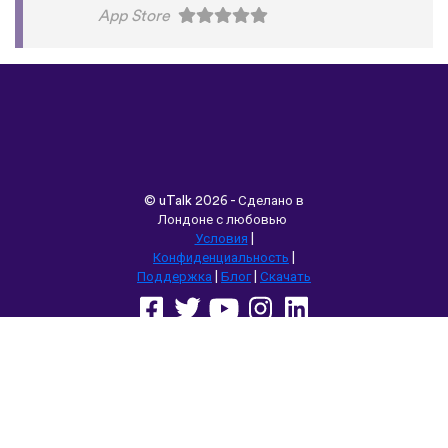
App Store
©
uTalk
2026 - Сделано в
Лондоне с любовью
Условия
|
Конфиденциальность
|
Поддержка
|
Блог
|
Скачать
Выбрать другой язык сайта:
English
Français
Deutsch
(British)
Español
Italiano
Русский