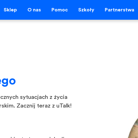
Sklep
O nas
Pomoc
Szkoły
Partnerstwa
ego
ycznych sytuacjach z życia
kim. Zacznij teraz z uTalk!