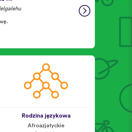
elgalehu
wę.
Rodzina językowa
Afroazjatyckie