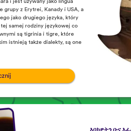
ra i jest używany jako lingua
e grupy z Erytrei, Kanady i USA, a
ego jako drugiego języka, który
 tej samej rodziny językowej co
wnymi są tigrinia i tigre, które
m istnieją także dialekty, są one
znij
እባክዎትን ቡና እ