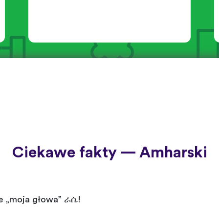
Ciekawe fakty — Amharski
ie „moja głowa” ራሴ!