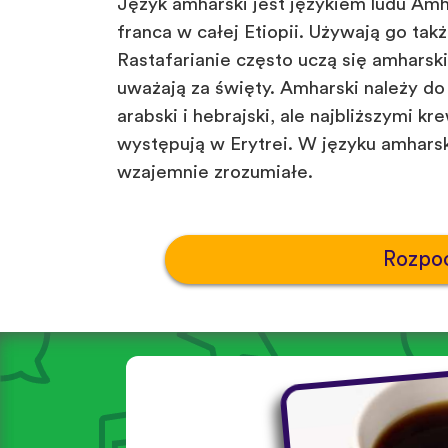
Język amharski jest językiem ludu Amha
franca w całej Etiopii. Używają go takż
Rastafarianie często uczą się amharski
uważają za święty. Amharski należy do
arabski i hebrajski, ale najbliższymi kre
występują w Erytrei. W języku amharski
wzajemnie zrozumiałe.
Rozpoc