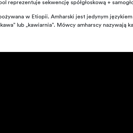
bol reprezentuje sekwencję spółgłoskową + samogł
pożywana w Etiopii. Amharski jest jedynym językiem
 „kawa” lub „kawiarnia”. Mówcy amharscy nazywają k