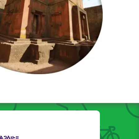
ፈልጋለሁ።