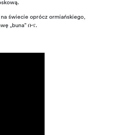
oskową.
 na świecie oprócz ormiańskiego,
awę „buna” ቡና.