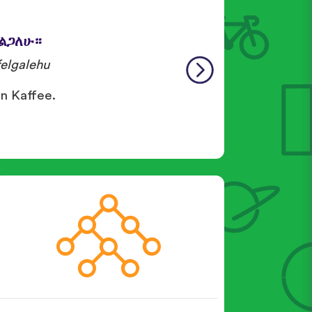
ፈልጋለሁ።
elgalehu
en Kaffee.