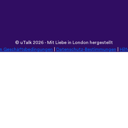
©
uTalk
2026 - Mit Liebe in London hergestellt
en Geschäftsbedingungen
|
Datenschutz-Bestimmungen
|
Hilf
Durchsuche diese Seite in:
Deutsch
Español
Norsk
Dansk
עברית
中文
Polski
Română
한국어
Português do Brasil
Монгол
Azərbaycan dili