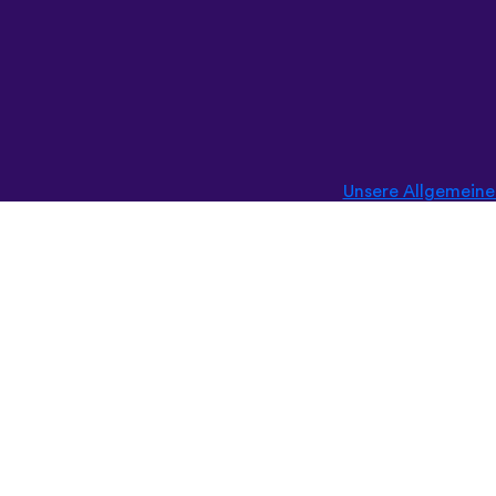
Unsere Allgemein
English (British)
Français
Nederlands
Svenska
Ελληνικά
Türkçe
Slovenčina
Български
ไทย
Tiếng Việt