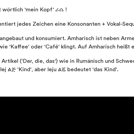
t wörtlich 'mein Kopf' ራሴ !
sentiert jedes Zeichen eine Konsonanten + Vokal-Seq
 angebaut und konsumiert. Amharisch ist neben Arme
wie 'Kaffee' oder 'Café' klingt. Auf Amharisch heißt e
Artikel ('Der, die, das') wie in Rumänisch und Sch
lej ልጅ 'Kind', aber leju ልጁ bedeutet 'das Kind'.