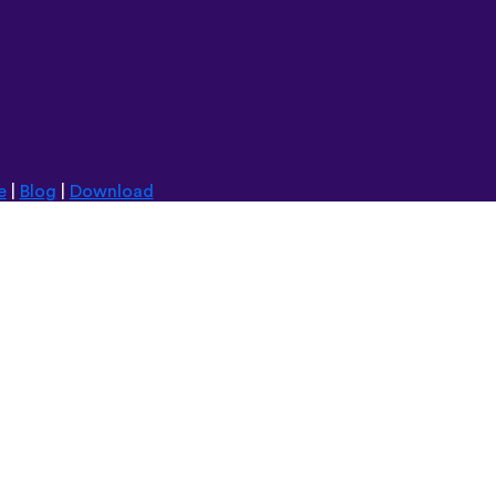
e
|
Blog
|
Download
Italiano
Русский
Suomi
Magyar
日本語
Čeština
فارسی (ایران)
Bahasa Indonesia
Українська
العربية الرسمية الحديثة