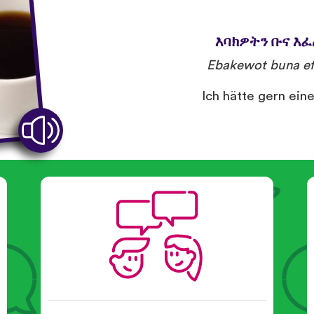
እባክዎትን ቡና እ
Ebakewot buna ef
Ich hätte gern ein