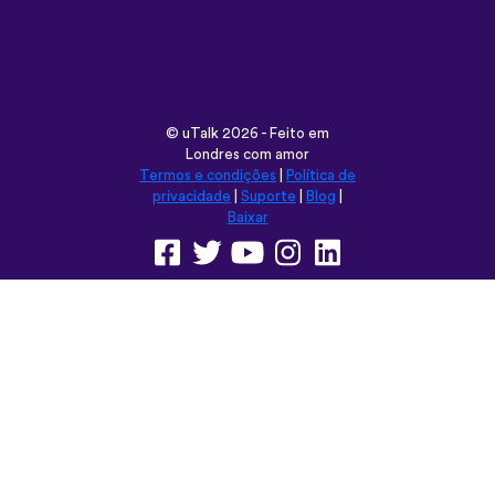
©
uTalk
2026 - Feito em
Londres com amor
Termos e condições
|
Política de
privacidade
|
Suporte
|
Blog
|
Baixar
Navegar neste site em:
English
Français
Deutsch
(British)
Español
Italiano
Русский
Nederlands
Svenska
Norsk
Dansk
Suomi
Magyar
Ελληνικά
Türkçe
עברית
中文
日本語
Čeština