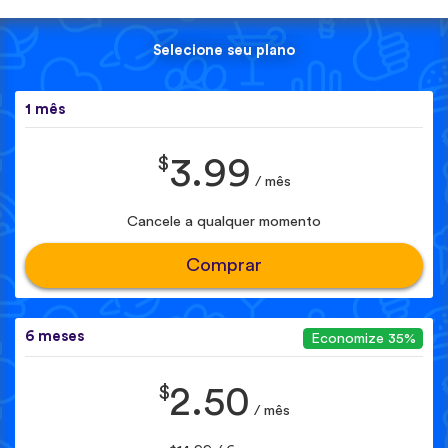
Selecione seu plano
1 mês
$
3.99
/ mês
Cancele a qualquer momento
Comprar
6 meses
Economize 35%
$
2.50
/ mês