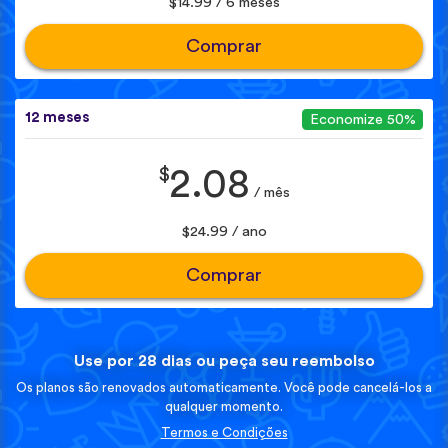
$14.99 / 6 meses
Comprar
12 meses
Economize 50%
$
2.08
/ mês
$24.99 / ano
Comprar
Use por 28 dias ou peça seu reembolso
Os planos são renovados automaticamente. Você pode cancelá-los a
qualquer momento.
Termos e Condições