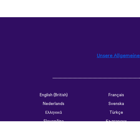
Unsere Allgemein
English (British)
Français
Nederlands
Svenska
Ελληνικά
Türkçe
Slovenčina
Български
ไทย
Tiếng Việt