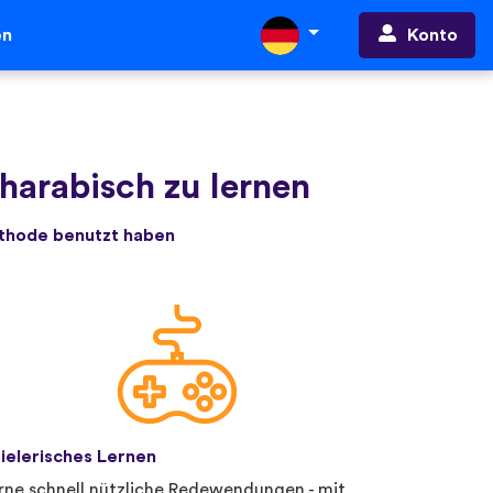
Konto
en
arabisch zu lernen
ethode benutzt haben
ielerisches Lernen
rne schnell nützliche Redewendungen - mit