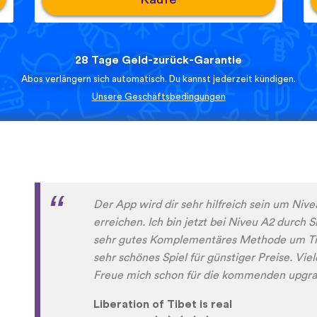
28 Tage Geld-zurück-Garantie
Abos verlängern sich automatisch. Du kannst jederzeit kündigen.
Unsere Geschäftsbedingungen
Diese App macht sehr viel Spaß und man wi
Sprachen lernen. Sogar meine Mutter macht
dieser App Spaß.
Erfolg79
App Store