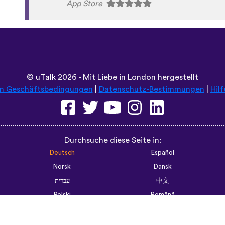
©
uTalk
2026 - Mit Liebe in London hergestellt
en Geschäftsbedingungen
|
Datenschutz-Bestimmungen
|
Hilf
Durchsuche diese Seite in:
Deutsch
Español
Norsk
Dansk
עברית
中文
Polski
Română
한국어
Português do Brasil
Монгол
Azərbaycan dili