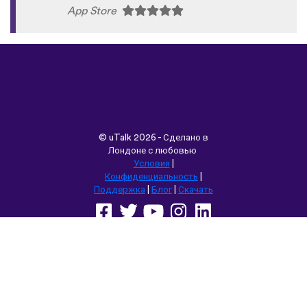
App Store
©
uTalk
2026 - Сделано в
Лондоне с любовью
Условия
|
Конфиденциальность
|
Поддержка
|
Блог
|
Скачать
Выбрать другой язык сайта:
English
Français
Deutsch
(British)
Español
Italiano
Русский