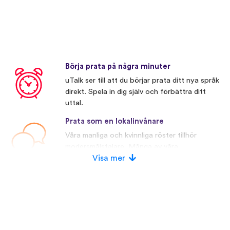
Börja prata på några minuter
uTalk ser till att du börjar prata ditt nya språk
direkt. Spela in dig själv och förbättra ditt
uttal.
Prata som en lokalinvånare
Våra manliga och kvinnliga röster tillhör
modersmålstalare. Många av våra
konkurrenter använder konstgjorda röster.
Visa mer