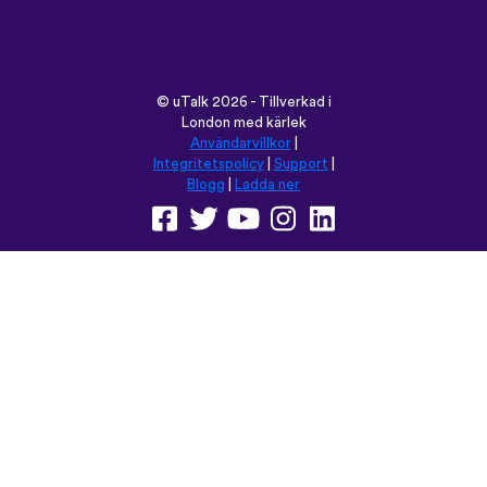
©
uTalk
2026 - Tillverkad i
London med kärlek
Användarvillkor
|
Integritetspolicy
|
Support
|
Blogg
|
Ladda ner
Använd denna sida på:
English
Français
Deutsch
(British)
Español
Italiano
Русский
Nederlands
Svenska
Norsk
Dansk
Suomi
Magyar
Ελληνικά
Türkçe
עברית
中文
日本語
Čeština
Slovenčina
Български
Polski