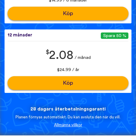
$14.99 / 6 månader
Köp
12 månader
Spara 50 %
$
2.08
/ månad
$24.99 / år
Köp
28 dagars återbetalningsgaranti
Planen förnyas automatiskt. Du kan avsluta den när du vill.
Allmänna villkor