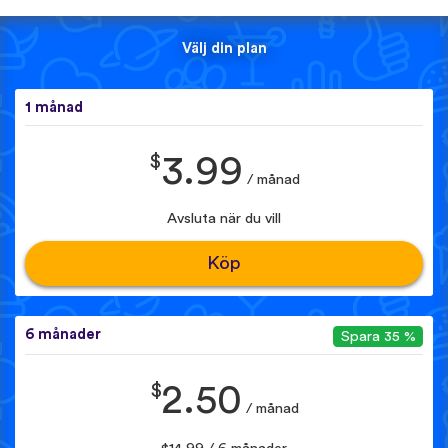
Välj din plan
1 månad
$
3.99
/ månad
Avsluta när du vill
Köp
6 månader
Spara 35 %
$
2.50
/ månad