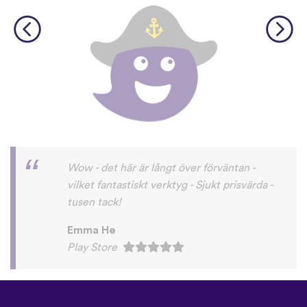
Wow - det här är långt över förväntan -
vilket fantastiskt verktyg - Sjukt prisvärda -
tusen tack!
Emma He
Play Store