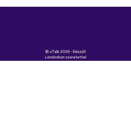
©
uTalk
2026 - Készült
Londonban szeretettel
Általános szerződési
feltételek
|
Adatbiztonság
|
Támogatás
|
Blog
|
Letöltés
Használt böngésző:
English
Français
Deutsch
(British)
Español
Italiano
Русский
Nederlands
Svenska
Norsk
Dansk
Suomi
Magyar
Ελληνικά
Türkçe
עברית
中文
日本
Čeština