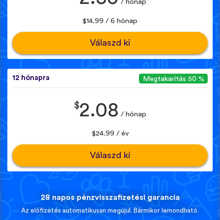
/ hónap
$14.99 / 6 hónap
Válaszd ki
12 hónapra
Megtakarítás 50 %
$
2.08
/ hónap
$24.99 / év
Válaszd ki
28 napos pénzvisszafizetési garancia
Az előfizetés automatikusan megújul. Bármikor lemondható.