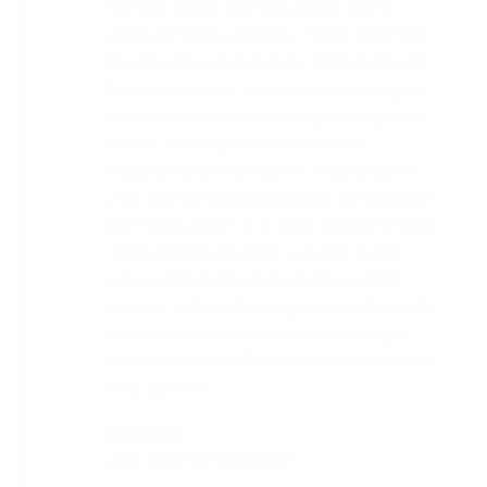
Lingala, Yoruba , Zulu , Xhosa !!! Thank
you x10000000 ! And your games are very
interactive, fun and the vocabulary words
that you suggest offer a great virtual
immersion / introduction to the language
:) perfect for beginners!!! Ps: Are you
planing to add Ewe , Fon and Akan in the
future?
😍
😍
😍
they are the official
languages of Benin, Togo and Ghana :D
Thanks
🙏
😊
Sunshiiiine_004
App Store