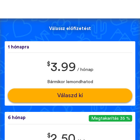
Válassz előfizetést
1 hónapra
$
3.99
/ hónap
Bármikor lemondhatod
Válaszd ki
6 hónap
Megtakarítás 35 %
$
2.50