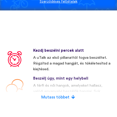
Szerződéses feltételek
Kezdj beszélni percek alatt
A uTalk az első pillanattól fogva beszéltet.
Rögzítsd a magad hangját, és tökéletesítsd a
kiejtésed.
Beszélj úgy, mint egy helybeli
A férfi és női hangok, amelyeket hallasz,
valódi anyanyelvi beszélők hangjai. Sok
versenytársunk mesterségesen előállított
Mutass többet
hangokat használ.