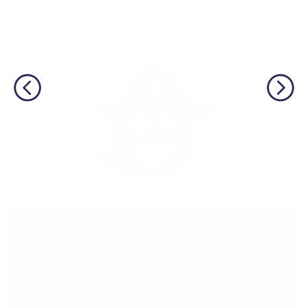
I’m SOOOOO grateful, you are literally
the only app who has SO MANY African
languages !!!!! I recently took a DNA test
and I really want to reconnect with my
African roots and it’s so hard to find
African languages other than Swahili on
the internet and the resources aren’t
easily accessible… the fact that you have
So many languages makes me so happy
because of you, I’ll be able to learn