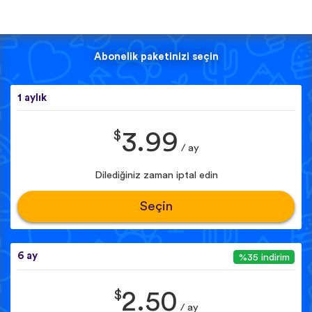
Abonelik paketinizi seçin
1 aylık
$
3.99
/ ay
Dilediğiniz zaman iptal edin
Seçin
6 ay
%35 indirim
$
2.50
/ ay