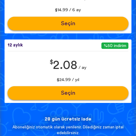
$14.99 / 6 ay
Seçin
12 aylık
%50 indirim
$
2.08
/ ay
$24.99 / yıl
Seçin
28 gün ücretsiz iade
Aboneliğiniz otomatik olarak yenilenir. Dilediğiniz zaman iptal
edebilirsiniz.