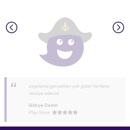
©
uTalk
2026 - Made in London