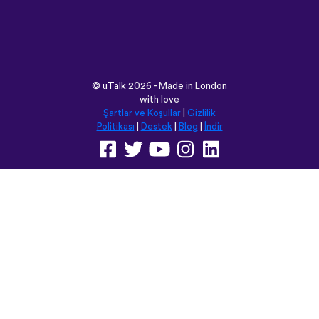
with love
Şartlar ve Koşullar
|
Gizlilik
Politikası
|
Destek
|
Blog
|
İndir
Bu siteyi aşağıdaki dillere
çevirebilirsiniz:
English
Français
Deutsch
(British)
Español
Italiano
Русский
Nederlands
Svenska
Norsk
Dansk
Suomi
Magyar
Ελληνικά
Türkçe
עברית
中文
日本語
Čeština
Slovenčina
Български
Polski
Română
فارسی
Bahasa
(ایران)
Indonesia
ไทย
Tiếng
한국어
Việt
Português
Українська
العربية