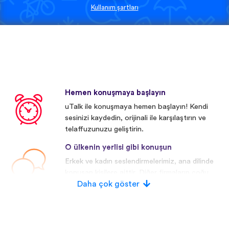
Kullanım şartları
Hemen konuşmaya başlayın
uTalk ile konuşmaya hemen başlayın! Kendi
sesinizi kaydedin, orijinali ile karşılaştırın ve
telaffuzunuzu geliştirin.
O ülkenin yerlisi gibi konuşun
Erkek ve kadın seslendirmelerimiz, ana dilinde
konuşan kişilere aittir. Diğer firmaların çoğu
yapay/dijital seslendirmeler kullanmaktadır.
Daha çok göster