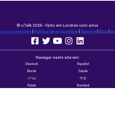
©
uTalk
2026 - Feito em Londres com amor
mos e condições
|
Política de privacidade
|
Suporte
|
Blog
|
Ba
Navegar neste site em:
Deutsch
Español
Norsk
Dansk
עברית
中文
Polski
Română
한국어
Português do Brasil
Монгол
Azərbaycan dili