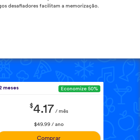
gos desafiadores facilitam a memorização.
2 meses
Economize 50%
$
4.17
/ mês
$49.99 / ano
Comprar