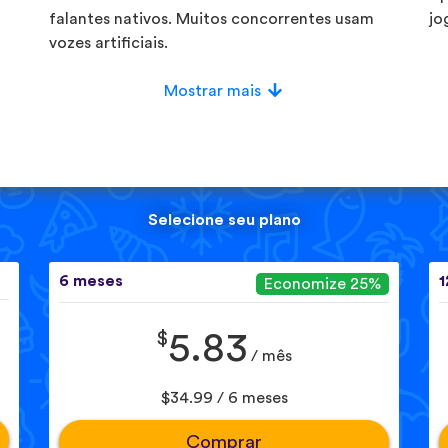
falantes nativos. Muitos concorrentes usam
jo
vozes artificiais.
Mostrar mais
Selecione seu plano
6 meses
1
Economize 25%
$
5.83
/ mês
$34.99 / 6 meses
Comprar