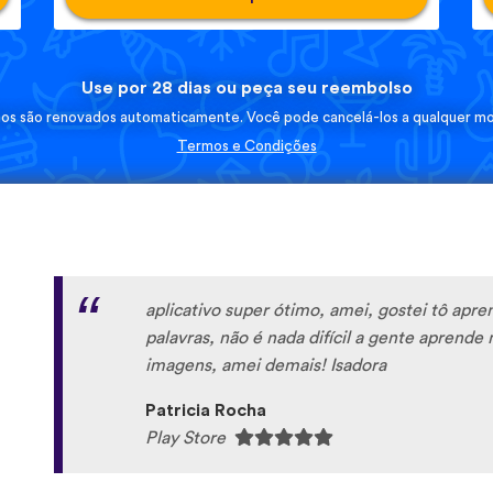
Use por 28 dias ou peça seu reembolso
nos são renovados automaticamente. Você pode cancelá-los a qualquer m
Termos e Condições
aplicativo super ótimo, amei, gostei tô ap
palavras, não é nada difícil a gente aprende 
imagens, amei demais! Isadora
Patricia Rocha
Play Store