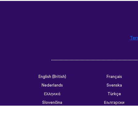
Ter
English (British)
Français
Nederlands
Svenska
Ελληνικά
Türkçe
Slovenčina
Български
ไทย
Tiếng Việt