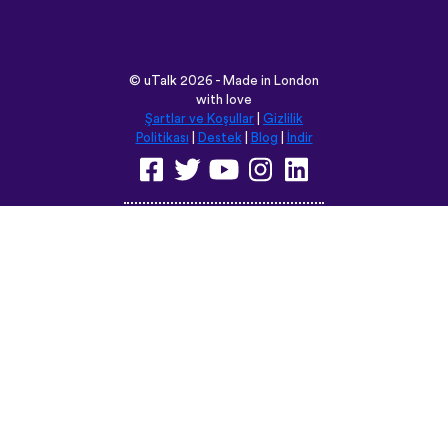
©
uTalk
2026 - Made in London
with love
Şartlar ve Koşullar
|
Gizlilik
Politikası
|
Destek
|
Blog
|
İndir
Bu siteyi aşağıdaki dillere
çevirebilirsiniz:
English
Français
Deutsch
(British)
Español
Italiano
Русский
Nederlands
Svenska
Norsk
Dansk
Suomi
Magyar
Ελληνικά
Türkçe
עברית
中文
日本語
Čeština
Slovenčina
Български
Polski
Română
فارسی
Bahasa