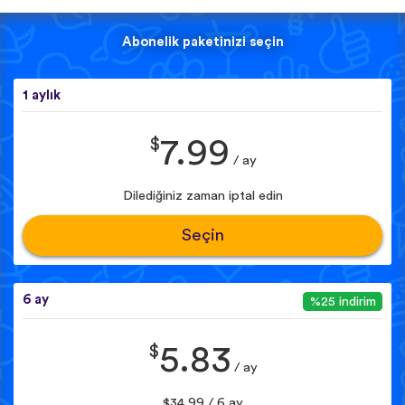
Abonelik paketinizi seçin
1 aylık
$
7.99
/ ay
Dilediğiniz zaman iptal edin
Seçin
6 ay
%25 indirim
$
5.83
/ ay
$34.99 / 6 ay