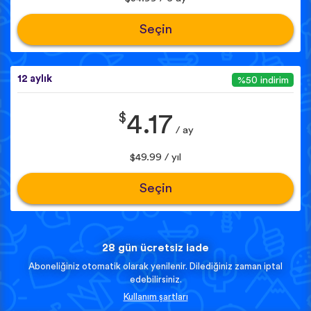
Seçin
12 aylık
%50 indirim
$
4.17
/ ay
$49.99 / yıl
Seçin
28 gün ücretsiz iade
Aboneliğiniz otomatik olarak yenilenir. Dilediğiniz zaman iptal
edebilirsiniz.
Kullanım şartları