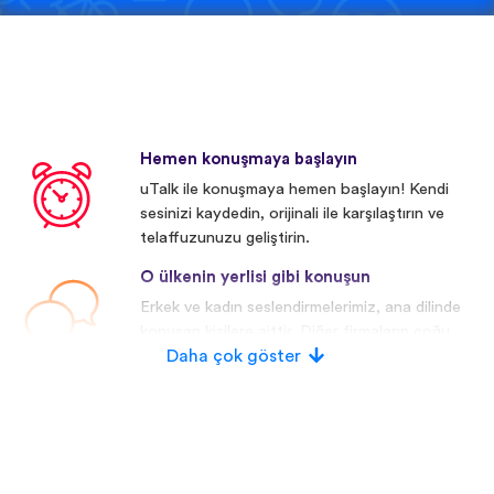
Hemen konuşmaya başlayın
uTalk ile konuşmaya hemen başlayın! Kendi
sesinizi kaydedin, orijinali ile karşılaştırın ve
telaffuzunuzu geliştirin.
O ülkenin yerlisi gibi konuşun
Erkek ve kadın seslendirmelerimiz, ana dilinde
konuşan kişilere aittir. Diğer firmaların çoğu
yapay/dijital seslendirmeler kullanmaktadır.
Daha çok göster