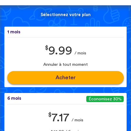
Sélectionnez votre plan
1 mois
$
9.99
/ mois
Annuler à tout moment
Acheter
6 mois
Économisez 30%
$
7.17
/ mois