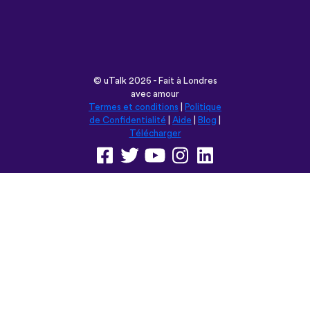
©
uTalk
2026 - Fait à Londres
avec amour
Termes et conditions
|
Politique
de Confidentialité
|
Aide
|
Blog
|
Télécharger
Parcourir ce site en:
English
Français
Deutsch
(British)
Español
Italiano
Русский
Nederlands
Svenska
Norsk
Dansk
Suomi
Magyar
Ελληνικά
Türkçe
עברית
中文
日本語
Čeština