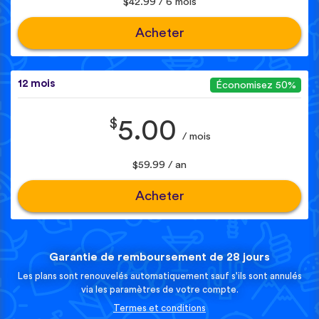
$42.99 / 6 mois
Acheter
12 mois
Économisez 50%
$
5.00
/ mois
$59.99 / an
Acheter
Garantie de remboursement de 28 jours
Les plans sont renouvelés automatiquement sauf s'ils sont annulés
via les paramètres de votre compte.
Termes et conditions