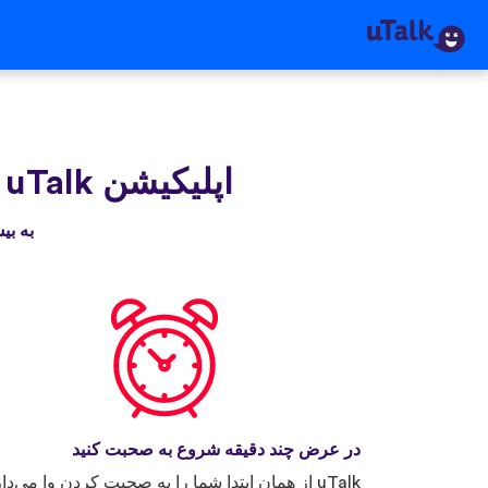
اپلیکیشن uTalk‌ را دریافت کنید
به بیش از ۳۰ میلیون نفری بپیوندید که
در عرض چند دقیقه شروع به صحبت کنید
uTalk از همان ابتدا شما را به صحبت کردن وا می‌دار