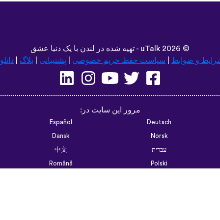
©
2026 - تهیه شده در لندن با یک دنیا عشق
uTalk
رایط و ضوابط
|
سیاست حفظ حریم خصوصی
|
پشتیبانی
|
بلاگ
|
دانلو
مرور این سایت در:
Español
Deutsch
Dansk
Norsk
עברית
中文
Română
Polski
Português do Brasil
한국어
Azərbaycan dili
Монгол