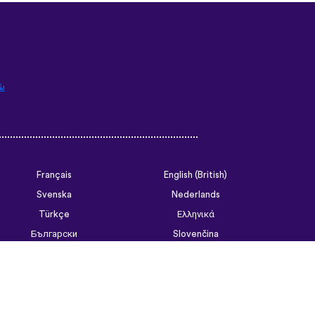
ش
Français
English (British)
Svenska
Nederlands
Türkçe
Ελληνικά
Български
Slovenčina
Tiếng Việt
ไทย