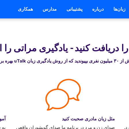
زبان‌ها
درباره
پشتیبانی
مدارس
همکاری
-
یادگیری مراتی را 
 از روش یادگیری زبان uTalk بهره برده‌اند
مثل زبان مادری صحبت کنید
آمو
د.
صدای زن و مرد در برنامه ما صدای گویشوران واقعی
به 