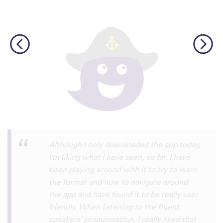
I’m SOOOOO grateful, you are literally
the only app who has SO MANY African
languages !!!!! I recently took a DNA test
and I really want to reconnect with my
African roots and it’s so hard to find
African languages other than Swahili on
the internet and the resources aren’t
easily accessible… the fact that you have
So many languages makes me so happy
because of you, I’ll be able to learn
Lingala, Yoruba , Zulu , Xhosa !!! Thank
you x10000000 ! And your games are very