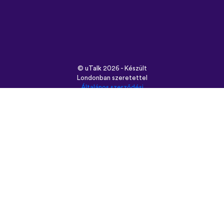
©
uTalk
2026 - Készült
Londonban szeretettel
Általános szerződési
feltételek
|
Adatbiztonság
|
Támogatás
|
Blog
|
Letöltés
Használt böngésző:
English
Français
Deutsch
(British)
Español
Italiano
Русский
Nederlands
Svenska
Norsk
Dansk
Suomi
Magyar
Ελληνικά
Türkçe
עברית
中文
日本語
Čeština
Slovenčina
Български
Polski
Română
فارسی
Bahasa