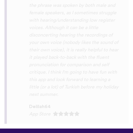
interactive, fun and the vocabulary words
that you suggest offer a great virtual
immersion / introduction to the language
:) perfect for beginners!!! Ps: Are you
planing to add Ewe , Fon and Akan in the
future?
😍
😍
😍
they are the official
languages of Benin, Togo and Ghana :D
Thanks
🙏
😊
Sunshiiiine_004
App Store