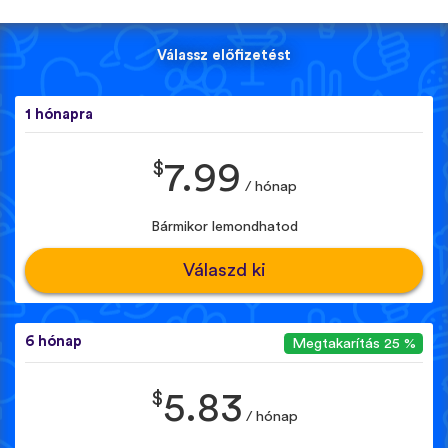
Válassz előfizetést
1 hónapra
$
7.99
/ hónap
Bármikor lemondhatod
Válaszd ki
6 hónap
Megtakarítás 25 %
$
5.83
/ hónap