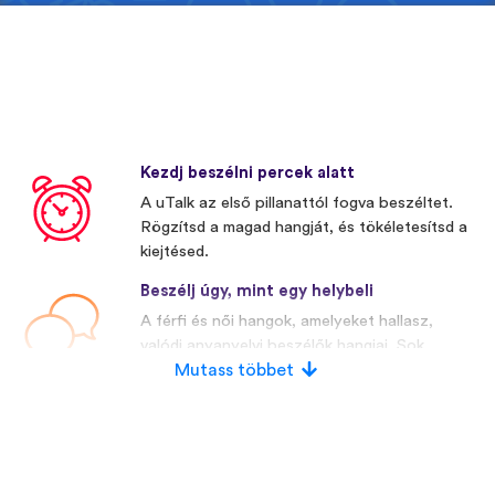
Kezdj beszélni percek alatt
A uTalk az első pillanattól fogva beszéltet.
Rögzítsd a magad hangját, és tökéletesítsd a
kiejtésed.
Beszélj úgy, mint egy helybeli
A férfi és női hangok, amelyeket hallasz,
valódi anyanyelvi beszélők hangjai. Sok
versenytársunk mesterségesen előállított
Mutass többet
hangokat használ.