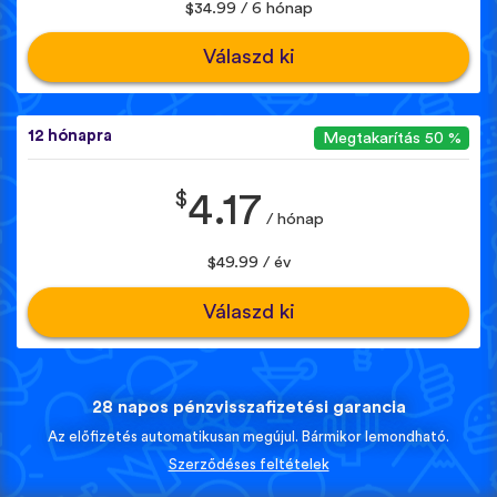
$34.99 / 6 hónap
Válaszd ki
12 hónapra
Megtakarítás 50 %
$
4.17
/ hónap
$49.99 / év
Válaszd ki
28 napos pénzvisszafizetési garancia
Az előfizetés automatikusan megújul. Bármikor lemondható.
Szerződéses feltételek