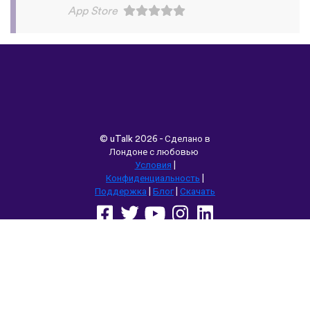
©
uTalk
2026 - Сделано в
Лондоне с любовью
Условия
|
Конфиденциальность
|
Поддержка
|
Блог
|
Скачать
Выбрать другой язык сайта:
English
Français
Deutsch
(British)
Español
Italiano
Русский
Nederlands
Svenska
Norsk
Dansk
Suomi
Magyar
Ελληνικά
Türkçe
עברית
中文
日本語
Čeština
Slovenčina
Български
Polski
Română
فارسی
Bahasa