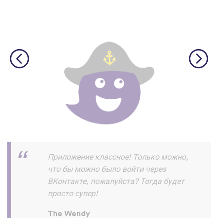
Скачал и прохожу уроки на ура!!! и
запоминаю их хорошо ! Пока все
отлично нет жалоб :) спасибо
разработчикам
Азик Имомов
App Store