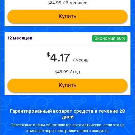
$34.99 / 6 месяцев
Купить
12 месяцев
Экономия 50%
$
4.17
/ месяц
$49.99 / год
Купить
Гарантированный возврат средств в течение 28
дней
Платёжные планы обновляются автоматически, если это не
отменено через настройки вашего аккаунта.