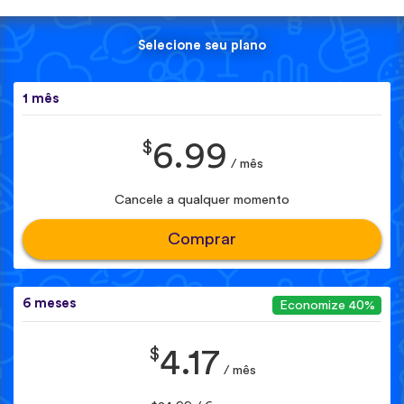
Selecione seu plano
1 mês
$
6.99
/ mês
Cancele a qualquer momento
Comprar
6 meses
Economize 40%
$
4.17
/ mês