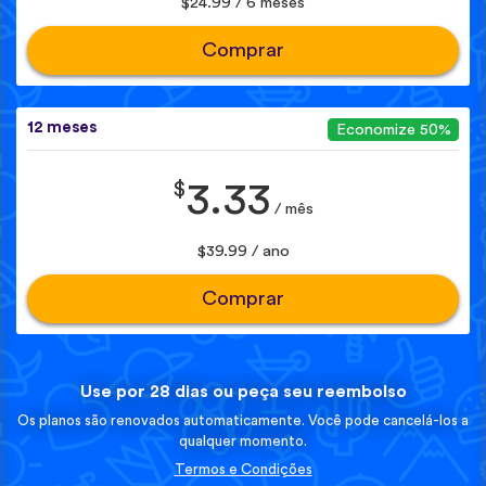
$24.99 / 6 meses
Comprar
12 meses
Economize 50%
$
3.33
/ mês
$39.99 / ano
Comprar
Use por 28 dias ou peça seu reembolso
Os planos são renovados automaticamente. Você pode cancelá-los a
qualquer momento.
Termos e Condições