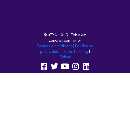
©
uTalk
2026 - Feito em
Londres com amor
Termos e condições
|
Política de
privacidade
|
Suporte
|
Blog
|
Baixar
Navegar neste site em:
English
Français
Deutsch
(British)
Español
Italiano
Русский
Nederlands
Svenska
Norsk
Dansk
Suomi
Magyar
Ελληνικά
Türkçe
עברית
中文
日本語
Čeština