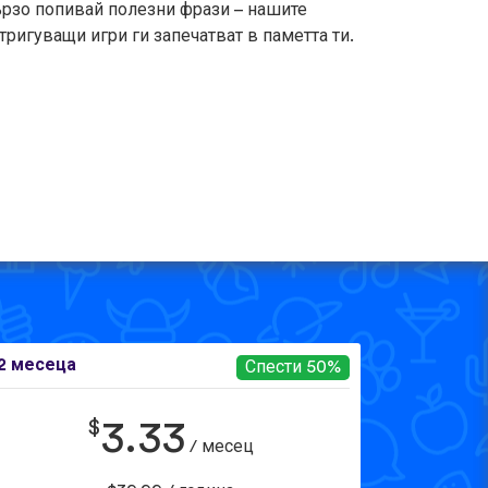
рзо попивай полезни фрази – нашите
тригуващи игри ги запечатват в паметта ти.
2 месеца
Спести 50%
$
3.33
/ месец