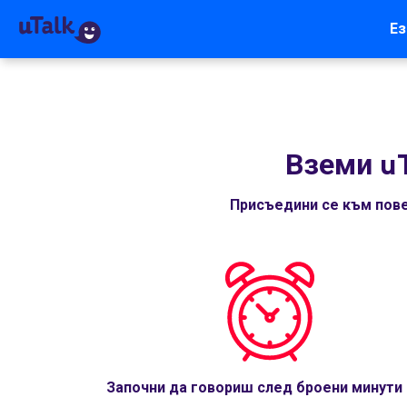
Ез
Вземи u
Присъедини се към пове
Започни да говориш след броени минути