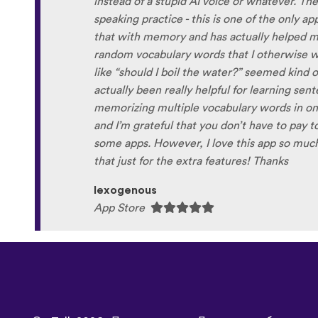
©
uTalk
2026 - Произведено в Лондон с любов
 условия
|
Политика на поверителност
|
Поддръжка
|
Блог
|