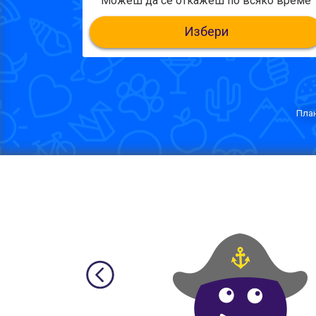
Можеш да се откажеш по всяко време
Избери
План