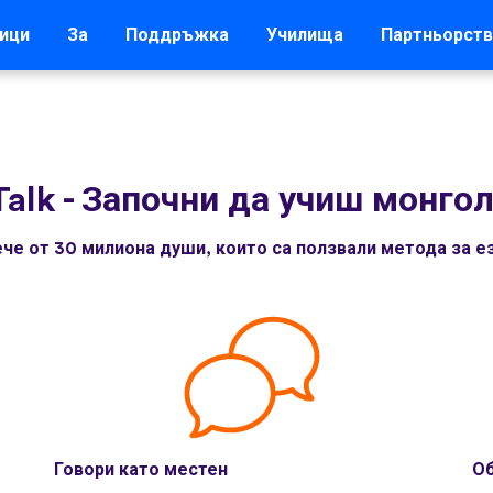
ици
За
Поддръжка
Училища
Партньорств
Talk
-
Започни да учиш монгол
че от 30 милиона души, които са ползвали метода за ез
Говори като местен
Об