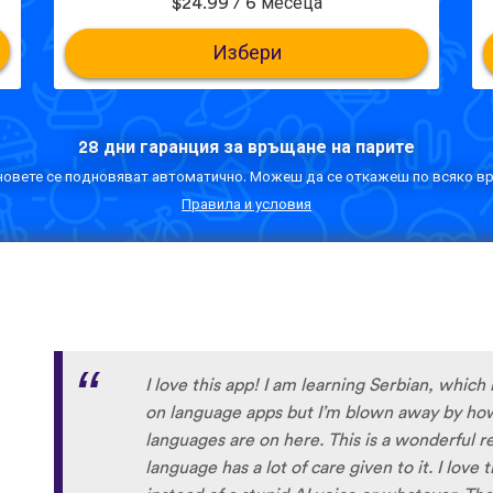
$24.99 / 6 месеца
Избери
28 дни гаранция за връщане на парите
овете се подновяват автоматично. Можеш да се откажеш по всяко вр
Правила и условия