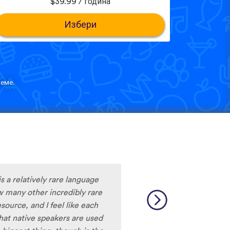
$39.99 / година
Избери
еме.