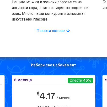
Нашите мъжки и женски гласове са на
Бъ
истински хора, които говорят на родния си
ин
език. Много наши конкуренти използват
изкуствени гласове.
Покажи повече
Избери своя абонамент
6 месеца
1
Спести 40%
$
4.17
/ месец