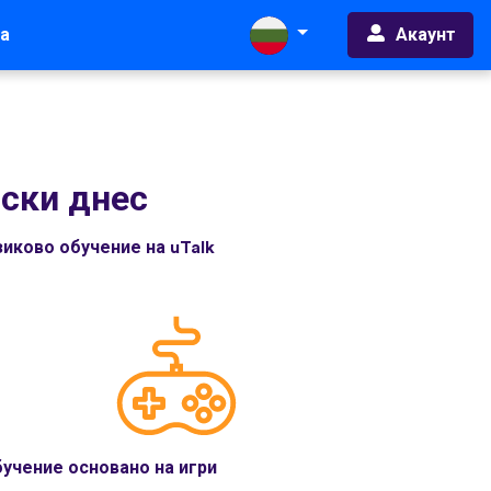
Акаунт
а
ски днес
иково обучение на uTalk
учение основано на игри