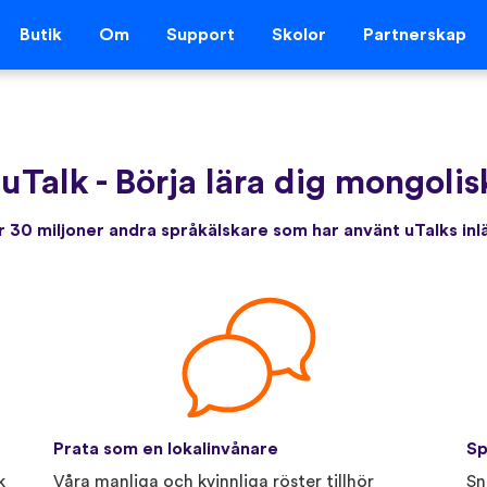
Butik
Om
Support
Skolor
Partnerskap
 uTalk
-
Börja lära dig mongolis
 30 miljoner andra språkälskare som har använt uTalks in
Prata som en lokalinvånare
Sp
k
Våra manliga och kvinnliga röster tillhör
Sn