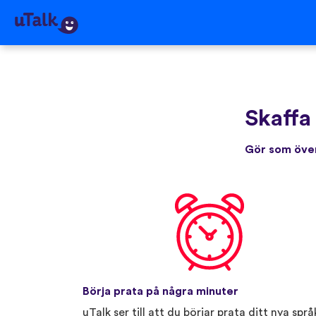
Skaffa
Gör som över
Börja prata på några minuter
uTalk ser till att du börjar prata ditt nya språ