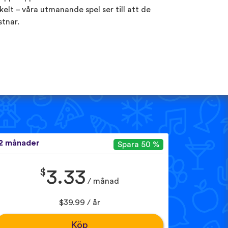
kelt – våra utmanande spel ser till att de
stnar.
2 månader
Spara 50 %
$
3.33
/ månad
$39.99 / år
Köp