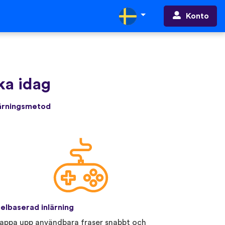
Konto
ka idag
lärningsmetod
elbaserad inlärning
appa upp användbara fraser snabbt och