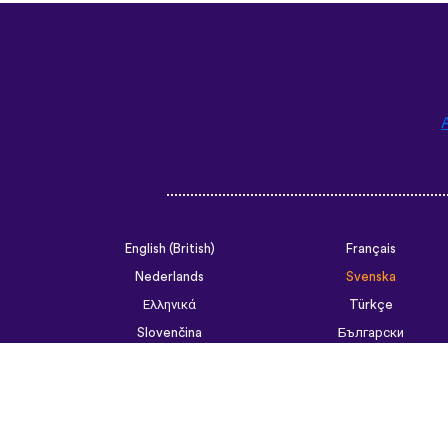
English (British)
Français
Nederlands
Svenska
Ελληνικά
Türkçe
Slovenčina
Български
ไทย
Tiếng Việt