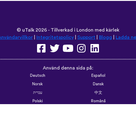
©
uTalk
2026 - Tillverkad i London med kärlek
Användarvillkor
|
Integritetspolicy
|
Support
|
Blogg
|
Ladda ne
Använd denna sida på:
Deutsch
Español
Norsk
Dansk
עברית
中文
Polski
Română
한국어
Português do Brasil
Монгол
Azərbaycan dili