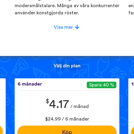
modersmålstalare. Många av våra konkurrenter
en
använder konstgjorda röster.
fa
Visa mer
Välj din plan
6 månader
1
Spara 40 %
$
4.17
/ månad
$24.99 / 6 månader
Köp