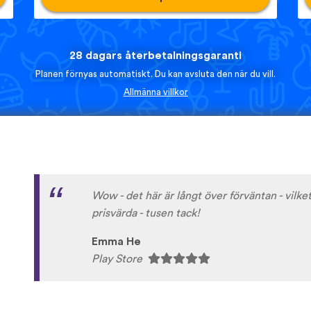
28 dagars återbetalningsgaranti
Planen förnyas automatiskt. Du kan avsluta den när du vill.
Allmänna villkor
Wow - det här är långt över förväntan - vilket
prisvärda - tusen tack!
Emma He
Play Store