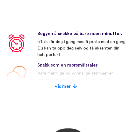
Begynn å snakke på bare noen minutter.
uTalk får deg i gang med å prate med en gang.
Du kan ta opp deg selv og få aksenten din
helt perfekt.
Snakk som en morsmålstaler
Våre mannlige og kvinnelige stemmer er
genuine morsmålstalere. Mange av våre
konkurrenter bruker kunstige stemmer.
Vis mer