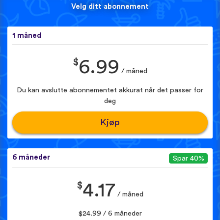
Velg ditt abonnement
1 måned
$
6.99
/ måned
Du kan avslutte abonnementet akkurat når det passer for
deg
Kjøp
6 måneder
Spar 40%
$
4.17
/ måned
$24.99 / 6 måneder