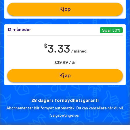
Kjøp
12 måneder
Spar 50%
$
3.33
/ måned
$39.99 / år
Kjøp
28 dagers fornøydhetsgaranti
Abonnementer blir fornyet automatisk. Du kan kansellere når du vil.
Salgsbetingelser