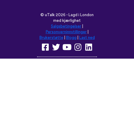
©
uTalk
2026 - Lagd i London
med kjærlighet
Salgsbetingelser
|
Personverninnstillinger
|
Brukerstøtte
|
Blogg
|
Last ned
Les denne nettsiden på:
English
Français
Deutsch
(British)
Español
Italiano
Русский
Nederlands
Svenska
Norsk
Dansk
Suomi
Magyar
Ελληνικά
Türkçe
עברית
中文
日本語
Čeština
Slovenčina
Български
Polski
Română
فارسی
Bahasa
(ایران)
Indonesia