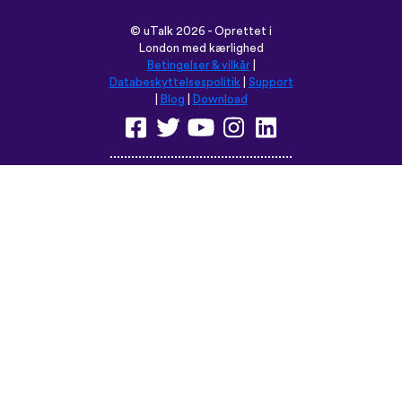
Browse dette sted på:
English
Français
Deutsch
(British)
Español
Italiano
Русский
Nederlands
Svenska
Norsk
Dansk
Suomi
Magyar
Ελληνικά
Türkçe
עברית
中文
日本語
Čeština
Slovenčina
Български
Polski
Română
فارسی
Bahasa
(ایران)
Indonesia
ไทย
Tiếng
한국어
Việt
Português
Українська
العربية
do Brasil
الرسمية
الحديثة
Монгол
Azərbaycan
dili