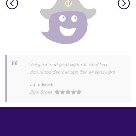
godt
ursula frederiksen
Play Store
©
uTalk
2026 - Oprettet i
London med kærlighed
Betingelser & vilkår
|
Databeskyttelsespolitik
|
Support
|
Blog
|
Download