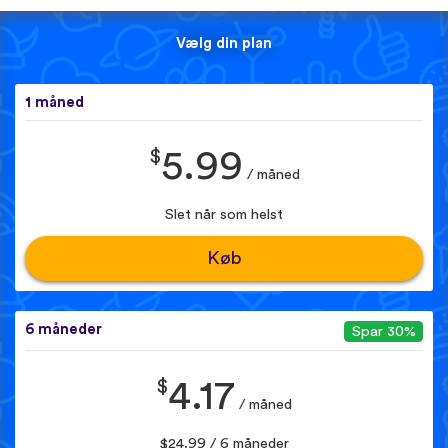
Vælg din plan
1 måned
$
5.99
/ måned
Slet når som helst
Køb
6 måneder
Spar 30%
$
4.17
/ måned
$24.99 / 6 måneder