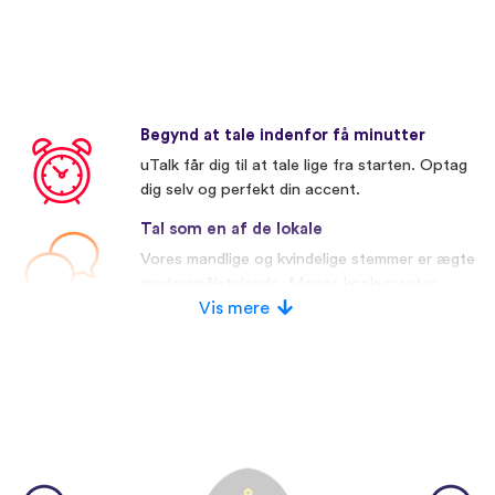
Begynd at tale indenfor få minutter
uTalk får dig til at tale lige fra starten. Optag
dig selv og perfekt din accent.
Tal som en af de lokale
Vores mandlige og kvindelige stemmer er ægte
modersmålstalende. Mange konkurrenter
bruger kunstige stemmer.
Vis mere