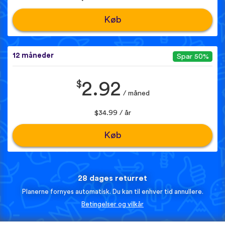
Køb
12 måneder
Spar 50%
$
2.92
/ måned
$34.99 / år
Køb
28 dages returret
Planerne fornyes automatisk. Du kan til enhver tid annullere.
Betingelser og vilkår