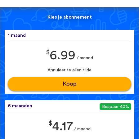
Kies je abonnement
1 maand
$
6.99
/ maand
Annuleer te allen tijde
Koop
6 maanden
Bespaar 40%
$
4.17
/ maand