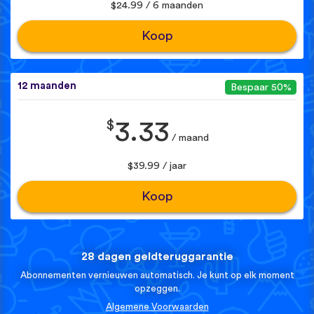
$24.99 / 6 maanden
Koop
12 maanden
Bespaar 50%
$
3.33
/ maand
$39.99 / jaar
Koop
28 dagen geldteruggarantie
Abonnementen vernieuwen automatisch. Je kunt op elk moment
opzeggen.
Algemene Voorwaarden