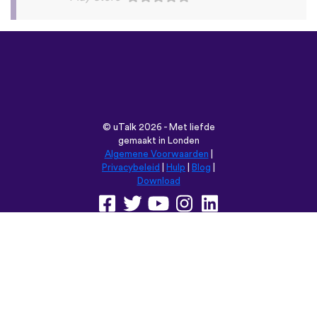
©
uTalk
2026 - Met liefde
gemaakt in Londen
Algemene Voorwaarden
|
Privacybeleid
|
Hulp
|
Blog
|
Download
Browse deze website in:
English
Français
Deutsch
(British)
Español
Italiano
Русский
Nederlands
Svenska
Norsk
Dansk
Suomi
Magyar
Ελληνικά
Türkçe
עברית
中文
日本語
Čeština
Slovenčina
Български
Polski
Română
فارسی
Bahasa
(ایران)
Indonesia
ไทย
Tiếng
한국어