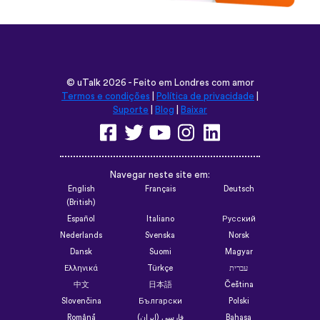
©
uTalk
2026 - Feito em Londres com amor
Termos e condições
|
Política de privacidade
|
Suporte
|
Blog
|
Baixar
Navegar neste site em:
English
Français
Deutsch
(British)
Español
Italiano
Русский
Nederlands
Svenska
Norsk
Dansk
Suomi
Magyar
Ελληνικά
Türkçe
עברית
中文
日本語
Čeština
Slovenčina
Български
Polski
Română
فارسی (ایران)
Bahasa