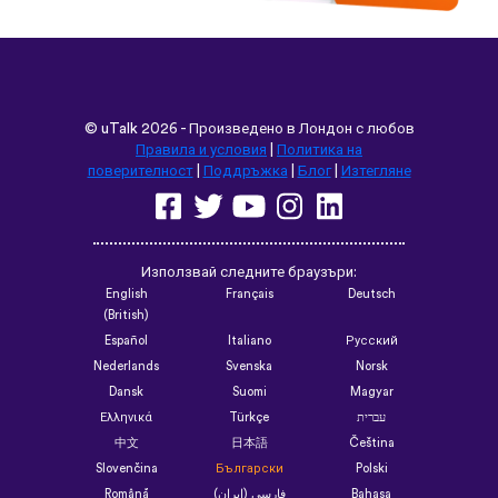
©
uTalk
2026 - Произведено в Лондон с любов
Правила и условия
|
Политика на
поверителност
|
Поддръжка
|
Блог
|
Изтегляне
Използвай следните браузъри:
English
Français
Deutsch
(British)
Español
Italiano
Русский
Nederlands
Svenska
Norsk
Dansk
Suomi
Magyar
Ελληνικά
Türkçe
עברית
中文
日本語
Čeština
Slovenčina
Български
Polski
Română
فارسی (ایران)
Bahasa