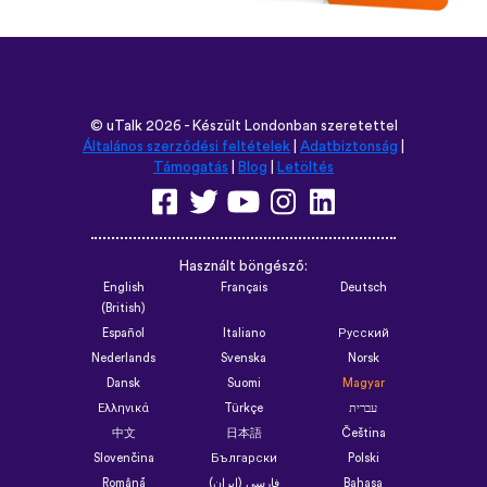
©
uTalk
2026 - Készült Londonban szeretettel
Általános szerződési feltételek
|
Adatbiztonság
|
Támogatás
|
Blog
|
Letöltés
Használt böngésző:
English
Français
Deutsch
(British)
Español
Italiano
Русский
Nederlands
Svenska
Norsk
Dansk
Suomi
Magyar
Ελληνικά
Türkçe
עברית
中文
日本語
Čeština
Slovenčina
Български
Polski
Română
فارسی (ایران)
Bahasa