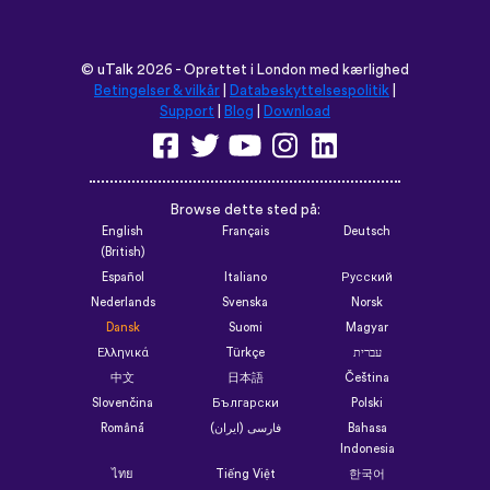
©
uTalk
2026 - Oprettet i London med kærlighed
Betingelser & vilkår
|
Databeskyttelsespolitik
|
Support
|
Blog
|
Download
Browse dette sted på:
English
Français
Deutsch
(British)
Español
Italiano
Русский
Nederlands
Svenska
Norsk
Dansk
Suomi
Magyar
Ελληνικά
Türkçe
עברית
中文
日本語
Čeština
Slovenčina
Български
Polski
Română
فارسی (ایران)
Bahasa
Indonesia
ไทย
Tiếng Việt
한국어