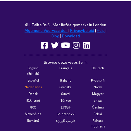
©
uTalk
2026 - Met liefde gemaakt in Londen
Algemene Voorwaarden
|
Privacybeleid
|
Hulp
|
Blog
|
Download
Browse deze website in:
English
Français
Deutsch
(British)
Español
Italiano
Русский
Nederlands
Svenska
Norsk
Dansk
Suomi
Magyar
Ελληνικά
Türkçe
עברית
中文
日本語
Čeština
Slovenčina
Български
Polski
Română
فارسی (ایران)
Bahasa
Indonesia