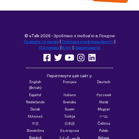
©
uTalk
2026 - Зроблено з любов’ю в Лондоні
Правила та умови
|
Політика конфіденційності
|
Підтримка
|
Блог
|
Завантажити
Переглянути цей сайт у:
English
Français
Deutsch
(British)
Español
Italiano
Русский
Nederlands
Svenska
Norsk
Dansk
Suomi
Magyar
Ελληνικά
Türkçe
עברית
中文
日本語
Čeština
Slovenčina
Български
Polski
Română
فارسی (ایران)
Bahasa