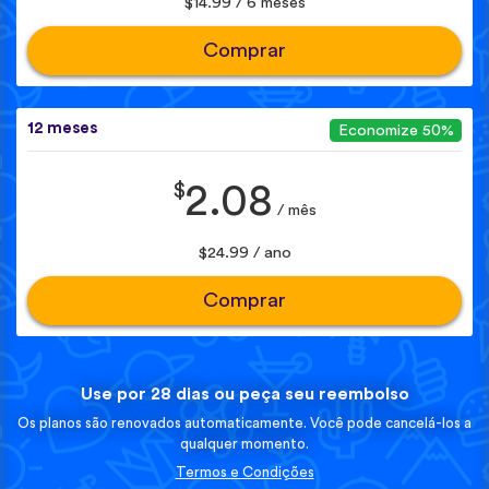
$14.99 / 6 meses
Comprar
12 meses
Economize 50%
$
2.08
/ mês
$24.99 / ano
Comprar
Use por 28 dias ou peça seu reembolso
Os planos são renovados automaticamente. Você pode cancelá-los a
qualquer momento.
Termos e Condições