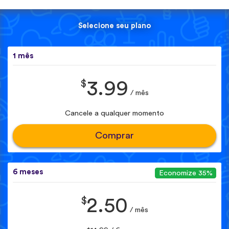
Selecione seu plano
1 mês
$
3.99
/ mês
Cancele a qualquer momento
Comprar
6 meses
Economize 35%
$
2.50
/ mês