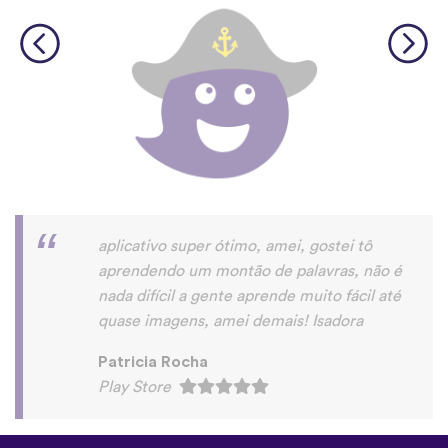
©
uTalk
2026 - Feito em