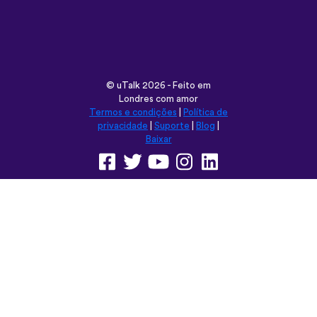
Londres com amor
Termos e condições
|
Política de
privacidade
|
Suporte
|
Blog
|
Baixar
Navegar neste site em:
English
Français
Deutsch
(British)
Español
Italiano
Русский
Nederlands
Svenska
Norsk
Dansk
Suomi
Magyar
Ελληνικά
Türkçe
עברית
中文
日本語
Čeština
Slovenčina
Български
Polski
Română
فارسی
Bahasa
(ایران)
Indonesia
ไทย
Tiếng
한국어
Việt
Português
Українська
العربية