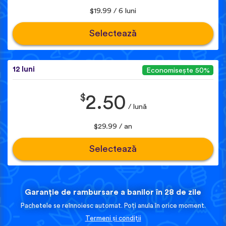
$19.99 / 6 luni
Selectează
12 luni
Economisește 50%
$
2.50
/ lună
$29.99 / an
Selectează
Garanție de rambursare a banilor în 28 de zile
Pachetele se reînnoiesc automat. Poți anula în orice moment.
Termeni și condiții