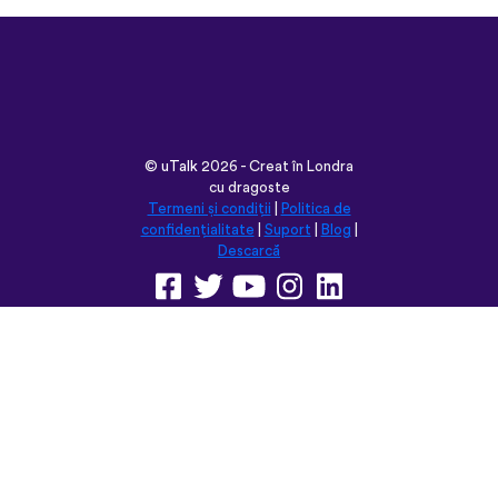
©
uTalk
2026 - Creat în Londra
cu dragoste
Termeni și condiții
|
Politica de
confidențialitate
|
Suport
|
Blog
|
Descarcă
Navighează pe acest site în:
English
Français
Deutsch
(British)
Español
Italiano
Русский
Nederlands
Svenska
Norsk
Dansk
Suomi
Magyar
Ελληνικά
Türkçe
עברית