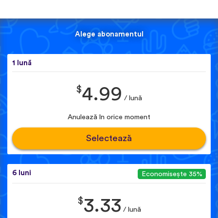
Alege abonamentul
1 lună
$
4.99
/ lună
Anulează în orice moment
Selectează
6 luni
Economisește 35%
$
3.33
/ lună