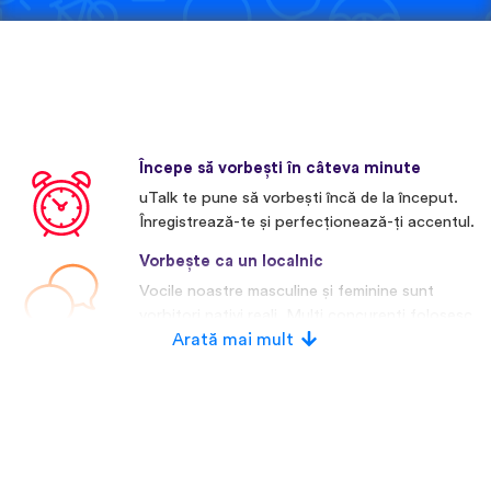
Începe să vorbești în câteva minute
uTalk te pune să vorbești încă de la început.
Înregistrează-te și perfecționează-ți accentul.
Vorbește ca un localnic
Vocile noastre masculine și feminine sunt
vorbitori nativi reali. Mulți concurenți folosesc
voci artificiale.
Arată mai mult