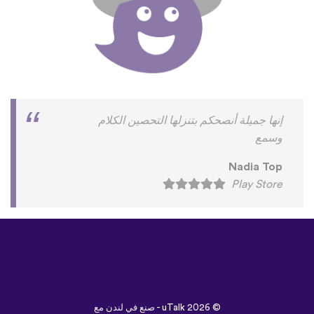
إنها جميلة أنصحكم بتنزلها التحصين الكلام
وسمع
Nadia Top
Play Store
©
uTalk
2026 - صنع في لندن مع