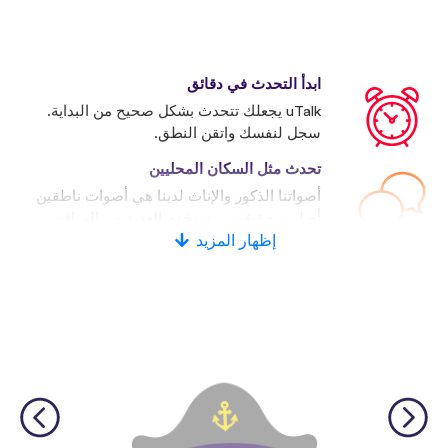
ابدأ التحدث في دقائق
uTalk يجعلك تتحدث بشكل صحيح من البداية.
سجل لنفسك واتقن النطق.
تحدث مثل السكان المحليين
أصواتنا الذكور والإناث لدينا هي أصوات ناطقين
أصليين حقيقيين. يستخدم العديد من المنافسين
إظهار المزيد
الأصوات الاصطناعية.