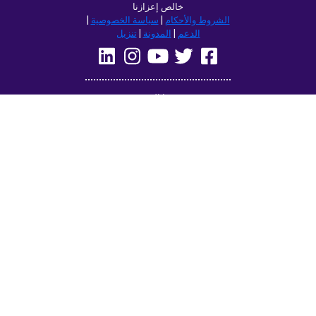
خالص إعزازنا
الشروط والأحكام
|
سياسة الخصوصية
|
الدعم
|
المدونة
|
تنزيل
تصفح هذا الموقع في:
Deutsch
Français
English
(British)
Русский
Italiano
Español
Norsk
Svenska
Nederlands
Magyar
Suomi
Dansk
Ελληνικά
Türkçe
עברית
Čeština
日本語
中文
Polski
Български
Slovenčina
Română
فارسی
Bahasa
(ایران)
Indonesia
한국어
Tiếng
ไทย
Việt
Português
Українська
العربية
do Brasil
الرسمية